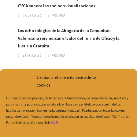
CVCA supera las 100.000 visualizaciones
07/08/2026
PRENSA
Los ocho colegios de la Abogacía de la Comunitat
Valenciana reivindican el valor del Turno de Oficio y la
Justicia Gratuita
28/07/2026
PRENSA
El Turno de Oficio en la Comunitat Valenciana gana
Gestionar el consentimiento de las
profesionales y atiende más de 213.000 asuntos en un
cookies
año
10/07/2026
PRENSA
Utilizamos cookies propias y de terceros para fines técnicos, de personalización, analíticos y
para mostrarte publicidad personalizada en base a un perfil elaborado a partir de tus
hábitos de navegación (por ejemplo, páginas visitadas). Puedes aceptar todas las cookies
pulsando el botón “Aceptar” o configurarlas o rechazar su uso clicando el botón “Configurar”.
Para más información hacer click
AQUÍ
.
Plaza Porta de la Mar, 6, 3ª Planta Despacho 19 | 46004