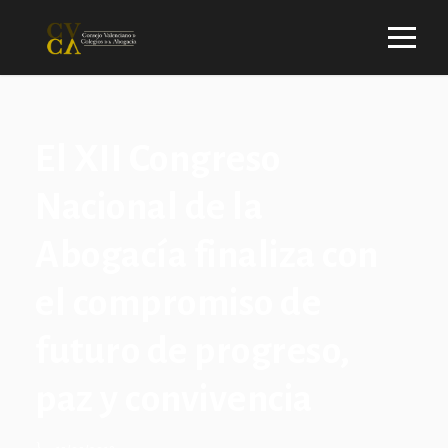
El XII Congreso
Nacional de la
Abogacía finaliza con
el compromiso de
futuro de progreso,
paz y convivencia