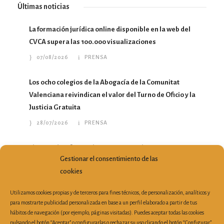
Últimas noticias
La formación jurídica online disponible en la web del
CVCA supera las 100.000 visualizaciones
07/08/2026
PRENSA
Los ocho colegios de la Abogacía de la Comunitat
Valenciana reivindican el valor del Turno de Oficio y la
Justicia Gratuita
28/07/2026
PRENSA
El Turno de Oficio en la Comunitat Valenciana gana
Gestionar el consentimiento de las
profesionales y atiende más de 213.000 asuntos en un
cookies
año
10/07/2026
PRENSA
Utilizamos cookies propias y de terceros para fines técnicos, de personalización, analíticos y
para mostrarte publicidad personalizada en base a un perfil elaborado a partir de tus
hábitos de navegación (por ejemplo, páginas visitadas). Puedes aceptar todas las cookies
pulsando el botón “Aceptar” o configurarlas o rechazar su uso clicando el botón “Configurar”.