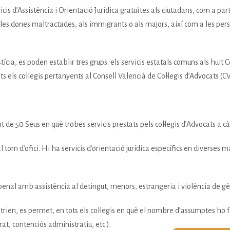
vicis d’Assistència i Orientació Jurídica gratuïtes als ciutadans, com a pa
a les dones maltractades, als immigrants o als majors, així com a les per
, es poden establir tres grups: els servicis estatals comuns als huit Col·
 els col·legis pertanyents al Consell Valencià de Col·legis d’Advocats (CVC
 de 50 Seus en què trobes servicis prestats pels col·legis d’Advocats a cà
torn d’ofici. Hi ha servicis d’orientació jurídica específics en diverses m
 penal amb assistència al detingut, menors, estrangeria i violència de g
 trien, es permet, en tots els col·legis en què el nombre d’assumptes ho fa 
t, contenciós administratiu, etc.).