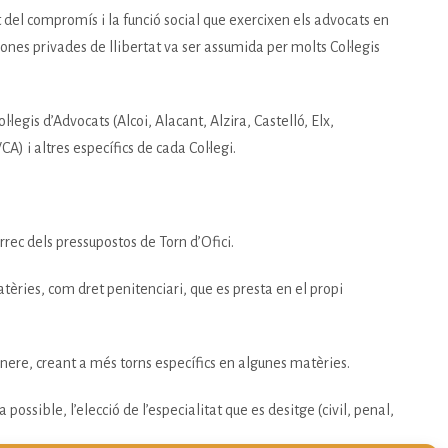
rt del compromís i la funció social que exercixen els advocats en
sones privades de llibertat va ser assumida per molts Col·legis
legis d’Advocats (Alcoi, Alacant, Alzira, Castelló, Elx,
A) i altres específics de cada Col·legi.
rrec dels pressupostos de Torn d’Ofici.
atèries, com dret penitenciari, que es presta en el propi
ènere, creant a més torns específics en algunes matèries.
possible, l’elecció de l’especialitat que es desitge (civil, penal,