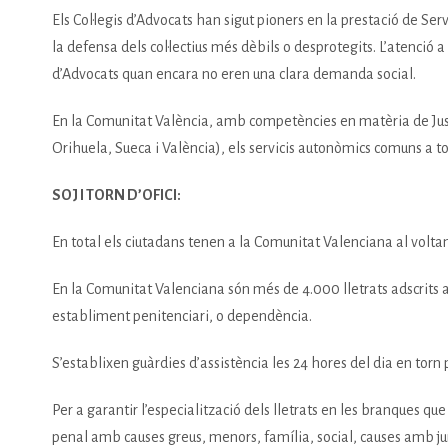
Els Col·legis d’Advocats han sigut pioners en la prestació de Ser
la defensa dels col·lectius més dèbils o desprotegits. L’atenció 
d’Advocats quan encara no eren una clara demanda social.
En la Comunitat València, amb competències en matèria de Justícia
Orihuela, Sueca i València), els servicis autonòmics comuns a tots
SOJ I TORN D’OFICI:
En total els ciutadans tenen a la Comunitat Valenciana al voltant
En la Comunitat Valenciana són més de 4.000 lletrats adscrits al 
establiment penitenciari, o dependència.
S’establixen guàrdies d’assistència les 24 hores del dia en torn
Per a garantir l’especialització dels lletrats en les branques que
penal amb causes greus, menors, família, social, causes amb jura