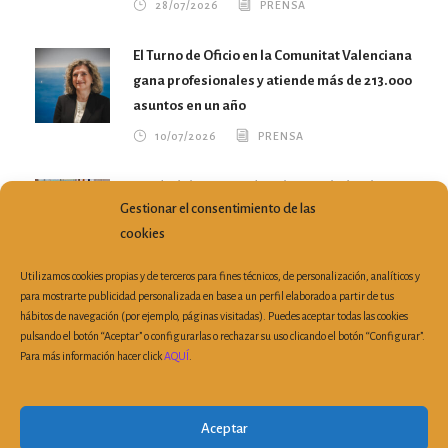
28/07/2026
PRENSA
El Turno de Oficio en la Comunitat Valenciana
gana profesionales y atiende más de 213.000
asuntos en un año
10/07/2026
PRENSA
María del Mar García Calvo traslada a la
Gestionar el consentimiento de las
Conselleria nuevas propuestas para
cookies
mejorar el ejercicio profesional
07/07/2026
PRENSA
Utilizamos cookies propias y de terceros para fines técnicos, de personalización, analíticos y
para mostrarte publicidad personalizada en base a un perfil elaborado a partir de tus
hábitos de navegación (por ejemplo, páginas visitadas). Puedes aceptar todas las cookies
pulsando el botón “Aceptar” o configurarlas o rechazar su uso clicando el botón “Configurar”.
Para más información hacer click
AQUÍ
.
Plaza Porta de la Mar, 6, 3ª Planta Despacho 19 | 46004
Valencia (España)
|
Tel: 963 510 303
| Fax: 963 521 899 |
Aceptar
secretaria@cvca.es