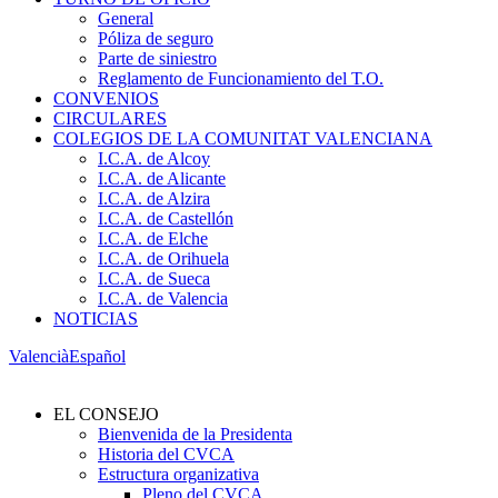
General
Póliza de seguro
Parte de siniestro
Reglamento de Funcionamiento del T.O.
CONVENIOS
CIRCULARES
COLEGIOS DE LA COMUNITAT VALENCIANA
I.C.A. de Alcoy
I.C.A. de Alicante
I.C.A. de Alzira
I.C.A. de Castellón
I.C.A. de Elche
I.C.A. de Orihuela
I.C.A. de Sueca
I.C.A. de Valencia
NOTICIAS
Valencià
Español
EL CONSEJO
Bienvenida de la Presidenta
Historia del CVCA
Estructura organizativa
Pleno del CVCA