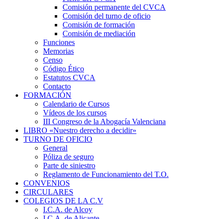
Comisión permanente del CVCA
Comisión del turno de oficio
Comisión de formación
Comisión de mediación
Funciones
Memorias
Censo
Código Ético
Estatutos CVCA
Contacto
FORMACIÓN
Calendario de Cursos
Vídeos de los cursos
III Congreso de la Abogacía Valenciana
LIBRO «Nuestro derecho a decidir»
TURNO DE OFICIO
General
Póliza de seguro
Parte de siniestro
Reglamento de Funcionamiento del T.O.
CONVENIOS
CIRCULARES
COLEGIOS DE LA C.V
I.C.A. de Alcoy
I.C.A. de Alicante