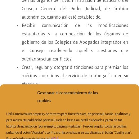
demás órganos de la Administración de Justicia o del
Consejo General del Poder Judicial, de ámbito
autonómico, cuando así esté establecido.
Recibir comunicación de las modificaciones
estatutarias y la composición de los órganos de
gobierno de los Colegios de Abogados integrados en
el Consejo, resolviendo aquellas cuestiones que
puedan suscitar conflictos.
Crear, regular y otorgar distinciones para premiar los
méritos contraídos al servicio de la abogacía o en su
ejercicio.
Las que redunden en beneficio de la protección de los
Gestionar el consentimiento de las
intereses de los consumidores y usuarios de los
cookies
servicios de sus colegiados.
Utilizamos cookies propias y de terceros para fines técnicos, de personalización, analíticos y
para mostrarte publicidad personalizada en base a un perfil elaborado a partir de tus
hábitos de navegación (por ejemplo, páginas visitadas). Puedes aceptar todas las cookies
pulsando el botón “Aceptar” o configurarlas o rechazar su uso clicando el botón “Configurar”.
Para más información hacer click
AQUÍ
.