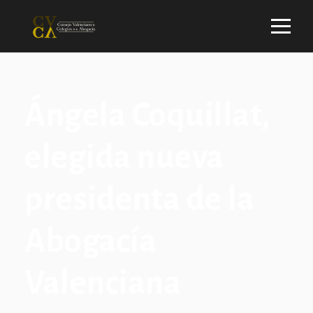
Ángela Coquillat,
elegida nueva
presidenta de la
Abogacía
Valenciana