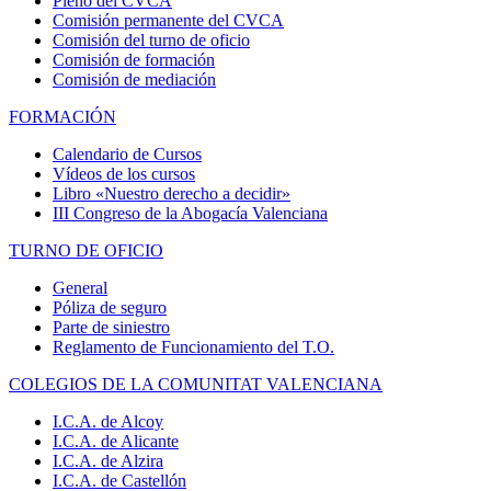
Pleno del CVCA
Comisión permanente del CVCA
Comisión del turno de oficio
Comisión de formación
Comisión de mediación
FORMACIÓN
Calendario de Cursos
Vídeos de los cursos
Libro «Nuestro derecho a decidir»
III Congreso de la Abogacía Valenciana
TURNO DE OFICIO
General
Póliza de seguro
Parte de siniestro
Reglamento de Funcionamiento del T.O.
COLEGIOS DE LA COMUNITAT VALENCIANA
I.C.A. de Alcoy
I.C.A. de Alicante
I.C.A. de Alzira
I.C.A. de Castellón