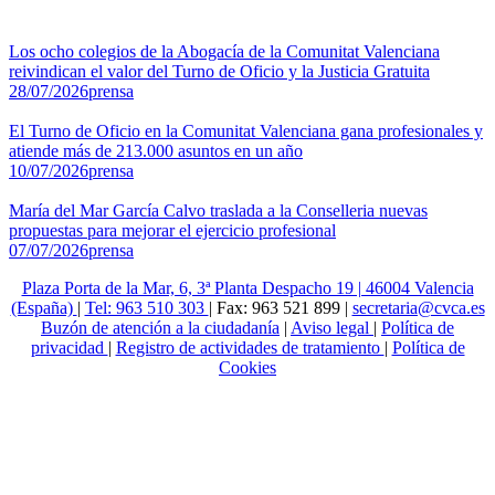
Los ocho colegios de la Abogacía de la Comunitat Valenciana
reivindican el valor del Turno de Oficio y la Justicia Gratuita
28/07/2026
prensa
El Turno de Oficio en la Comunitat Valenciana gana profesionales y
atiende más de 213.000 asuntos en un año
10/07/2026
prensa
María del Mar García Calvo traslada a la Conselleria nuevas
propuestas para mejorar el ejercicio profesional
07/07/2026
prensa
Plaza Porta de la Mar, 6, 3ª Planta Despacho 19 | 46004 Valencia
(España)
|
Tel: 963 510 303
| Fax: 963 521 899 |
secretaria@cvca.es
Buzón de atención a la ciudadanía
|
Aviso legal
|
Política de
privacidad
|
Registro de actividades de tratamiento
|
Política de
Cookies