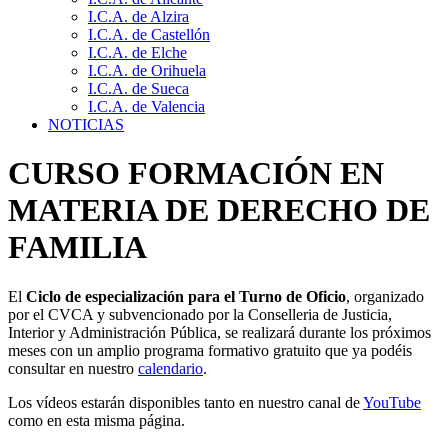
I.C.A. de Alzira
I.C.A. de Castellón
I.C.A. de Elche
I.C.A. de Orihuela
I.C.A. de Sueca
I.C.A. de Valencia
NOTICIAS
CURSO FORMACIÓN EN
MATERIA DE DERECHO DE
FAMILIA
El
Ciclo de especialización para el Turno de Oficio
, organizado
por el CVCA y subvencionado por la Conselleria de Justicia,
Interior y Administración Pública, se realizará durante los próximos
meses con un amplio programa formativo gratuito que ya podéis
consultar en nuestro
calendario
.
Los vídeos estarán disponibles tanto en nuestro canal de
YouTube
como en esta misma página.