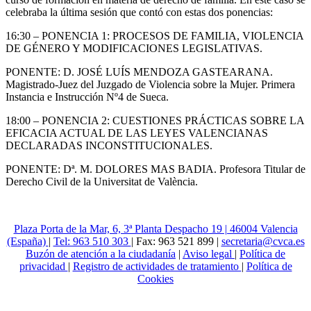
celebraba la última sesión que contó con estas dos ponencias:
16:30
– PONENCIA 1: PROCESOS DE FAMILIA, VIOLENCIA
DE GÉNERO Y MODIFICACIONES LEGISLATIVAS.
PONENTE: D. JOSÉ LUÍS MENDOZA GASTEARANA.
Magistrado-Juez del Juzgado de Violencia sobre la Mujer. Primera
Instancia e Instrucción Nº4 de Sueca.
18:00
– PONENCIA 2: CUESTIONES PRÁCTICAS SOBRE LA
EFICACIA ACTUAL DE LAS LEYES VALENCIANAS
DECLARADAS INCONSTITUCIONALES.
PONENTE: Dª. M. DOLORES MAS BADIA. Profesora Titular de
Derecho Civil de la Universitat de València.
Plaza Porta de la Mar, 6, 3ª Planta Despacho 19 | 46004 Valencia
(España)
|
Tel: 963 510 303
| Fax: 963 521 899 |
secretaria@cvca.es
Buzón de atención a la ciudadanía
|
Aviso legal
|
Política de
privacidad
|
Registro de actividades de tratamiento
|
Política de
Cookies