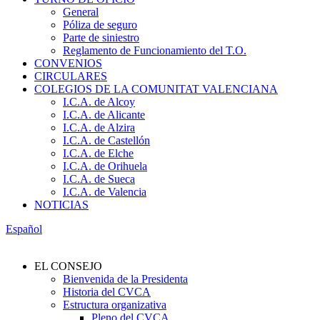
General
Póliza de seguro
Parte de siniestro
Reglamento de Funcionamiento del T.O.
CONVENIOS
CIRCULARES
COLEGIOS DE LA COMUNITAT VALENCIANA
I.C.A. de Alcoy
I.C.A. de Alicante
I.C.A. de Alzira
I.C.A. de Castellón
I.C.A. de Elche
I.C.A. de Orihuela
I.C.A. de Sueca
I.C.A. de Valencia
NOTICIAS
Español
EL CONSEJO
Bienvenida de la Presidenta
Historia del CVCA
Estructura organizativa
Pleno del CVCA