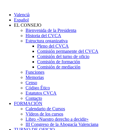
Valencià
Español
EL CONSEJO
Bienvenida de la Presidenta
Historia del CVCA
Estructura organizativa
Pleno del CVCA
Comisión permanente del CVCA
Comisión del turno de oficio
Comisión de formación
Comisión de mediación
Funciones
Memorias
Censo
Código Ético
Estatutos CVCA
Contacto
FORMACIÓN
Calendario de Cursos
Vídeos de los cursos
Libro «Nuestro derecho a decidir»
III Congreso de la Abogacía Valenciana
TURNO DE OFICIO