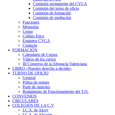
Comisión permanente del CVCA
Comisión del turno de oficio
Comisión de formación
Comisión de mediación
Funciones
Memorias
Censo
Código Ético
Estatutos CVCA
Contacto
FORMACIÓN
Calendario de Cursos
Vídeos de los cursos
III Congreso de la Abogacía Valenciana
LIBRO «Nuestro derecho a decidir»
TURNO DE OFICIO
General
Póliza de seguro
Parte de siniestro
Reglamento de Funcionamiento del T.O.
CONVENIOS
CIRCULARES
COLEGIOS DE LA C.V
I.C.A. de Alcoy
I.C.A. de Alicante