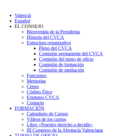
Valencià
Español
EL CONSEJO
Bienvenida de la Presidenta
Historia del CVCA
Estructura organizativa
Pleno del CVCA
Comisión permanente del CVCA
Comisión del turno de oficio
Comisión de formación
Comisión de mediación
Funciones
Memorias
Censo
Código Ético
Estatutos CVCA
Contacto
FORMACIÓN
Calendario de Cursos
Vídeos de los cursos
Libro «Nuestro derecho a decidir»
III Congreso de la Abogacía Valenciana
TURNO DE OFICIO