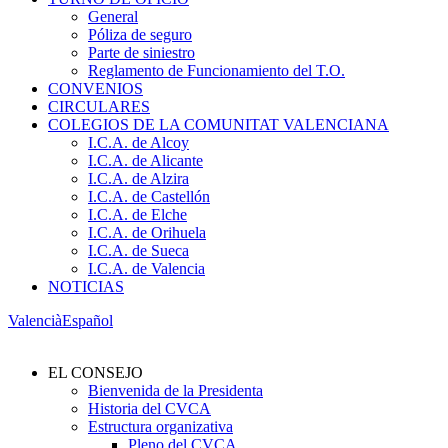
General
Póliza de seguro
Parte de siniestro
Reglamento de Funcionamiento del T.O.
CONVENIOS
CIRCULARES
COLEGIOS DE LA COMUNITAT VALENCIANA
I.C.A. de Alcoy
I.C.A. de Alicante
I.C.A. de Alzira
I.C.A. de Castellón
I.C.A. de Elche
I.C.A. de Orihuela
I.C.A. de Sueca
I.C.A. de Valencia
NOTICIAS
Valencià
Español
EL CONSEJO
Bienvenida de la Presidenta
Historia del CVCA
Estructura organizativa
Pleno del CVCA