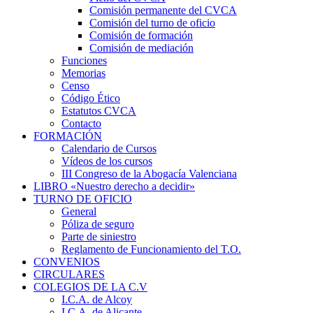
Comisión permanente del CVCA
Comisión del turno de oficio
Comisión de formación
Comisión de mediación
Funciones
Memorias
Censo
Código Ético
Estatutos CVCA
Contacto
FORMACIÓN
Calendario de Cursos
Vídeos de los cursos
III Congreso de la Abogacía Valenciana
LIBRO «Nuestro derecho a decidir»
TURNO DE OFICIO
General
Póliza de seguro
Parte de siniestro
Reglamento de Funcionamiento del T.O.
CONVENIOS
CIRCULARES
COLEGIOS DE LA C.V
I.C.A. de Alcoy
I.C.A. de Alicante