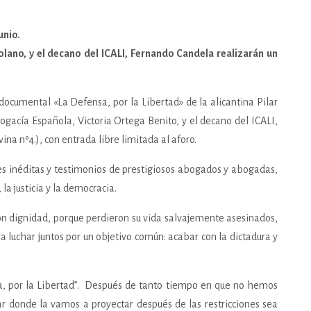
unio.
olano, y el decano del ICALI, Fernando Candela realizarán un
 documental «La Defensa, por la Libertad» de la alicantina Pilar
bogacía Española, Victoria Ortega Benito, y el decano del ICALI,
ina nº4.), con entrada libre limitada al aforo.
es inéditas y testimonios de prestigiosos abogados y abogadas,
a justicia y la democracia.
con dignidad, porque perdieron su vida salvajemente asesinados,
 luchar juntos por un objetivo común: acabar con la dictadura y
sa, por la Libertad”. Después de tanto tiempo en que no hemos
r donde la vamos a proyectar después de las restricciones sea