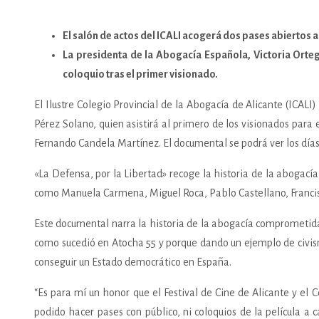
El salón de actos del ICALI acogerá dos pases abiertos al
La presidenta de la Abogacía Española, Victoria Orteg
coloquio tras el primer visionado.
El Ilustre Colegio Provincial de la Abogacía de Alicante (ICALI
Pérez Solano, quien asistirá al primero de los visionados para 
Fernando Candela Martínez. El documental se podrá ver los días 31
«La Defensa, por la Libertad» recoge la historia de la abogac
como Manuela Carmena, Miguel Roca, Pablo Castellano, Francisca
Este documental narra la historia de la abogacía comprometida 
como sucedió en Atocha 55 y porque dando un ejemplo de civismo
conseguir un Estado democrático en España.
“Es para mí un honor que el Festival de Cine de Alicante y e
podido hacer pases con público, ni coloquios de la película 