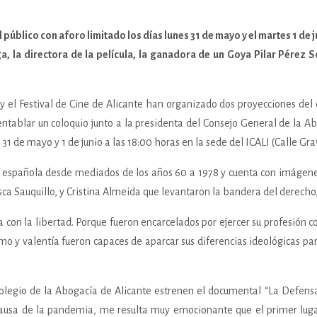
 público con aforo limitado los días lunes 31 de mayo y el martes 1 de j
a, la directora de la película, la ganadora de un Goya Pilar Pérez S
) y el Festival de Cine de Alicante han organizado dos proyecciones del
entablar un coloquio junto a la presidenta del Consejo General de la A
 de mayo y 1 de junio a las 18:00 horas en la sede del ICALI (Calle Grav
ía española desde mediados de los años 60 a 1978 y cuenta con imágen
 Sauquillo, y Cristina Almeida que levantaron la bandera del derecho, l
con la libertad. Porque fueron encarcelados por ejercer su profesión 
 y valentía fueron capaces de aparcar sus diferencias ideológicas para
l Colegio de la Abogacía de Alicante estrenen el documental “La Defen
a causa de la pandemia, me resulta muy emocionante que el primer luga