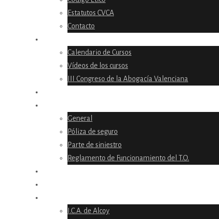
Estatutos CVCA
Contacto
FORMACIÓN
Calendario de Cursos
Vídeos de los cursos
III Congreso de la Abogacía Valenciana
LIBRO «Nuestro derecho a decidir»
TURNO DE OFICIO
General
Póliza de seguro
Parte de siniestro
Reglamento de Funcionamiento del T.O.
CONVENIOS
CIRCULARES
COLEGIOS DE LA C.V
I.C.A. de Alcoy