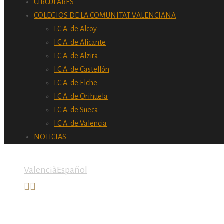
CIRCULARES
COLEGIOS DE LA COMUNITAT VALENCIANA
I.C.A. de Alcoy
I.C.A. de Alicante
I.C.A. de Alzira
I.C.A. de Castellón
I.C.A. de Elche
I.C.A. de Orihuela
I.C.A. de Sueca
I.C.A. de Valencia
NOTICIAS
Valencià
Español