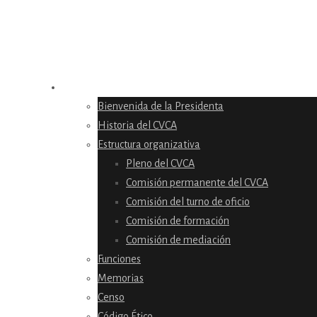
EL CONSEJO
Bienvenida de la Presidenta
Historia del CVCA
Estructura organizativa
Pleno del CVCA
Comisión permanente del CVCA
Comisión del turno de oficio
Comisión de formación
Comisión de mediación
Funciones
Memorias
Censo
Código Ético