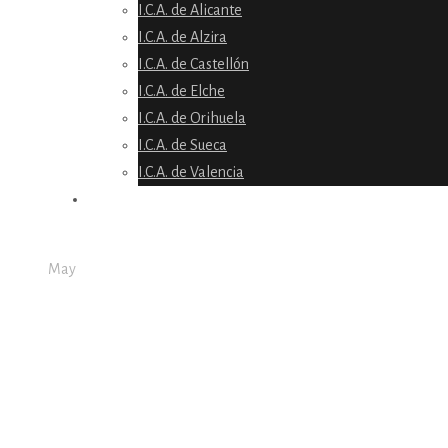
I.C.A. de Alicante
I.C.A. de Alzira
I.C.A. de Castellón
I.C.A. de Elche
I.C.A. de Orihuela
I.C.A. de Sueca
I.C.A. de Valencia
NOTICIAS
10
May
El Colegio de la Abog
Defensa, por la Libert
10/05/2021