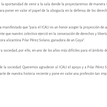
a oportunidad de venir a la sala donde la proyectaremos de manera se
para poner en valor el papel de la abogacía en la defensa de los derec
ha manifestado que “para el ICALI es un honor acoger la proyección de 
te que nuestro colectivo ejerció en la consecución de derechos y liber
ctora alicantina Pilar Pérez Solano, ganadora de un Goya”.
ra sociedad, por ello, en uno de los años más difíciles para el ámbito d
de la sociedad. Queremos agradecer al ICALI el apoyo y a Pilar Pérez So
parte de nuestra historia reciente y pone en valor una profesión tan im