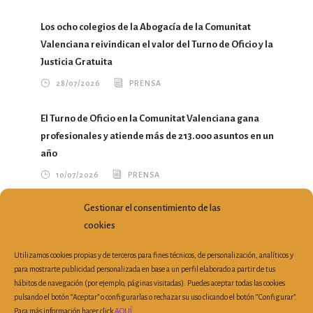
Los ocho colegios de la Abogacía de la Comunitat
Valenciana reivindican el valor del Turno de Oficio y la
Justicia Gratuita
28/07/2026
PRENSA
El Turno de Oficio en la Comunitat Valenciana gana
profesionales y atiende más de 213.000 asuntos en un
año
10/07/2026
PRENSA
Gestionar el consentimiento de las
María del Mar García Calvo traslada a la Conselleria
cookies
nuevas propuestas para mejorar el ejercicio profesional
07/07/2026
PRENSA
Utilizamos cookies propias y de terceros para fines técnicos, de personalización, analíticos y
para mostrarte publicidad personalizada en base a un perfil elaborado a partir de tus
hábitos de navegación (por ejemplo, páginas visitadas). Puedes aceptar todas las cookies
pulsando el botón “Aceptar” o configurarlas o rechazar su uso clicando el botón “Configurar”.
Para más información hacer click
AQUÍ
.