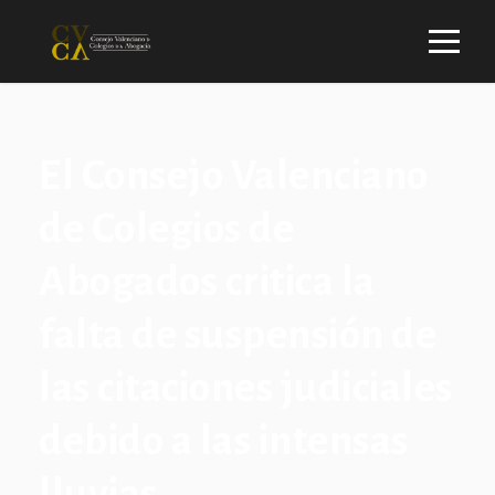
El Consejo Valenciano
de Colegios de
Abogados critica la
falta de suspensión de
las citaciones judiciales
debido a las intensas
lluvias