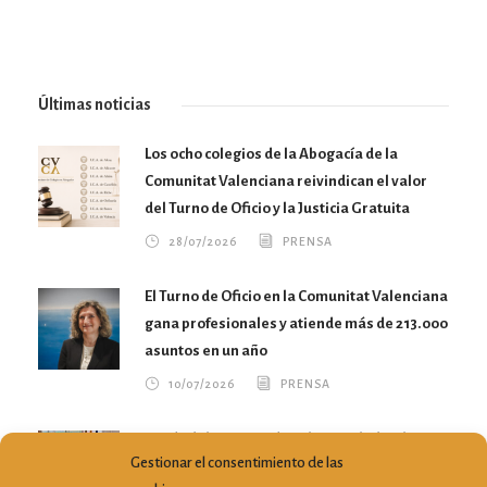
Últimas noticias
Los ocho colegios de la Abogacía de la
Comunitat Valenciana reivindican el valor
del Turno de Oficio y la Justicia Gratuita
28/07/2026
PRENSA
El Turno de Oficio en la Comunitat Valenciana
gana profesionales y atiende más de 213.000
asuntos en un año
10/07/2026
PRENSA
María del Mar García Calvo traslada a la
Gestionar el consentimiento de las
Conselleria nuevas propuestas para