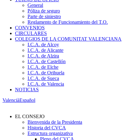
General
Póliza de seguro
Parte de siniestro
Reglamento de Funcionamiento del T.O.
CONVENIOS
CIRCULARES
COLEGIOS DE LA COMUNITAT VALENCIANA
I.C.A. de Alcoy
I.C.A. de Alicante
I.C.A. de Alzira
I.C.A. de Castellón
I.C.A. de Elche
I.C.A. de Orihuela
I.C.A. de Sueca
I.C.A. de Valencia
NOTICIAS
Valencià
Español
EL CONSEJO
Bienvenida de la Presidenta
Historia del CVCA
Estructura organizativa
Pleno del CVCA