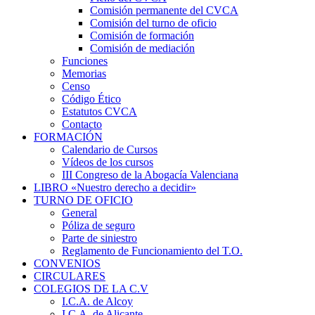
Comisión permanente del CVCA
Comisión del turno de oficio
Comisión de formación
Comisión de mediación
Funciones
Memorias
Censo
Código Ético
Estatutos CVCA
Contacto
FORMACIÓN
Calendario de Cursos
Vídeos de los cursos
III Congreso de la Abogacía Valenciana
LIBRO «Nuestro derecho a decidir»
TURNO DE OFICIO
General
Póliza de seguro
Parte de siniestro
Reglamento de Funcionamiento del T.O.
CONVENIOS
CIRCULARES
COLEGIOS DE LA C.V
I.C.A. de Alcoy
I.C.A. de Alicante