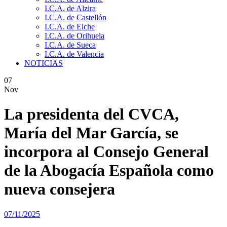
I.C.A. de Alzira
I.C.A. de Castellón
I.C.A. de Elche
I.C.A. de Orihuela
I.C.A. de Sueca
I.C.A. de Valencia
NOTICIAS
07
Nov
La presidenta del CVCA,
María del Mar García, se
incorpora al Consejo General
de la Abogacía Española como
nueva consejera
07/11/2025