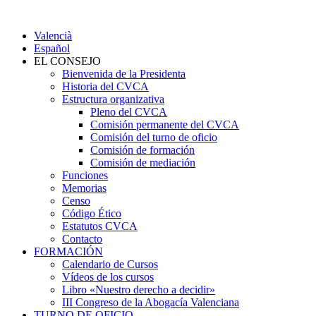
Valencià
Español
EL CONSEJO
Bienvenida de la Presidenta
Historia del CVCA
Estructura organizativa
Pleno del CVCA
Comisión permanente del CVCA
Comisión del turno de oficio
Comisión de formación
Comisión de mediación
Funciones
Memorias
Censo
Código Ético
Estatutos CVCA
Contacto
FORMACIÓN
Calendario de Cursos
Vídeos de los cursos
Libro «Nuestro derecho a decidir»
III Congreso de la Abogacía Valenciana
TURNO DE OFICIO