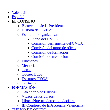
Valencià
Español
EL CONSEJO
Bienvenida de la Presidenta
Historia del CVCA
Estructura organizativa
Pleno del CVCA
Comisión permanente del CVCA
Comisión del turno de oficio
Comisión de formación
Comisión de mediación
Funciones
Memorias
Censo
Código Ético
Estatutos CVCA
Contacto
FORMACIÓN
Calendario de Cursos
Vídeos de los cursos
Libro «Nuestro derecho a decidir»
III Congreso de la Abogacía Valenciana
TURNO DE OFICIO