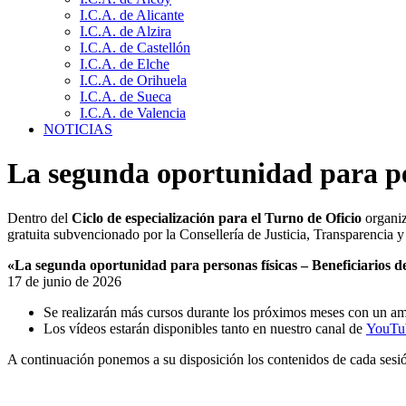
I.C.A. de Alicante
I.C.A. de Alzira
I.C.A. de Castellón
I.C.A. de Elche
I.C.A. de Orihuela
I.C.A. de Sueca
I.C.A. de Valencia
NOTICIAS
La segunda oportunidad para pers
Dentro del
Ciclo de especialización para el Turno de Oficio
organiz
gratuita subvencionado por la Consellería de Justicia, Transparencia y
«La segunda oportunidad para personas físicas – Beneficiarios de 
17 de junio de 2026
Se realizarán más cursos durante los próximos meses con un am
Los vídeos estarán disponibles tanto en nuestro canal de
YouTu
A continuación ponemos a su disposición los contenidos de cada sesi