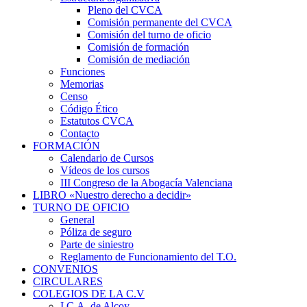
Pleno del CVCA
Comisión permanente del CVCA
Comisión del turno de oficio
Comisión de formación
Comisión de mediación
Funciones
Memorias
Censo
Código Ético
Estatutos CVCA
Contacto
FORMACIÓN
Calendario de Cursos
Vídeos de los cursos
III Congreso de la Abogacía Valenciana
LIBRO «Nuestro derecho a decidir»
TURNO DE OFICIO
General
Póliza de seguro
Parte de siniestro
Reglamento de Funcionamiento del T.O.
CONVENIOS
CIRCULARES
COLEGIOS DE LA C.V
I.C.A. de Alcoy