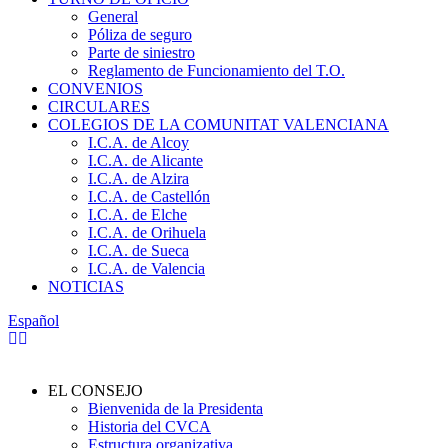
General
Póliza de seguro
Parte de siniestro
Reglamento de Funcionamiento del T.O.
CONVENIOS
CIRCULARES
COLEGIOS DE LA COMUNITAT VALENCIANA
I.C.A. de Alcoy
I.C.A. de Alicante
I.C.A. de Alzira
I.C.A. de Castellón
I.C.A. de Elche
I.C.A. de Orihuela
I.C.A. de Sueca
I.C.A. de Valencia
NOTICIAS
Español
EL CONSEJO
Bienvenida de la Presidenta
Historia del CVCA
Estructura organizativa