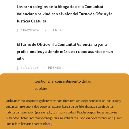
Los ocho colegios de la Abogacía de la Comunitat
Valenciana reivindican el valor del Turno de Oficio y la
Justicia Gratuita
28/07/2026
PRENSA
El Turno de Oficio en la Comunitat Valenciana gana
profesionales y atiende más de 213.000 asuntos en un
año
10/07/2026
PRENSA
Gestionar el consentimiento de las
María del Mar García Calvo traslada a la Conselleria
cookies
nuevas propuestas para mejorar el ejercicio profesional
07/07/2026
PRENSA
Utilizamos cookies propias y de terceros para fines técnicos, de personalización, analíticos y
para mostrarte publicidad personalizada en base a un perfil elaborado a partir de tus
hábitos de navegación (por ejemplo, páginas visitadas). Puedes aceptar todas las cookies
pulsando el botón “Aceptar” o configurarlas o rechazar su uso clicando el botón “Configurar”.
Para más información hacer click
AQUÍ
.