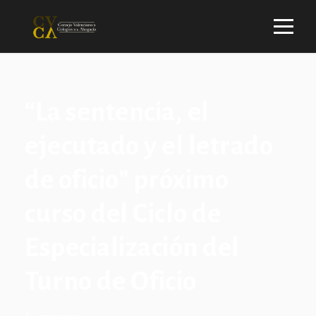
“La sentencia, el
ejecutado y el letrado
de oficio” próximo
curso del Ciclo de
Especialización del
Turno de Oficio