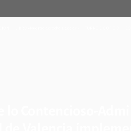
CIÓN
LIBRO «Nuestro derecho a decidir»
TURNO DE OFICIO
CO
e lo Contencioso-Admin
al de Valencia implem