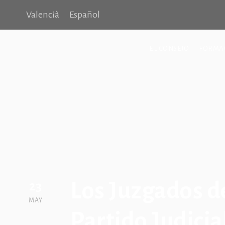
Valencià
Español
EL CONSEJO
FORMA
Los Juzgados d
23
MAY
Partido Judici