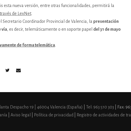
s esta nueva versión, entre otras funcionalidades, permitirá la
 través de LexNet
.
l Secretario Coordinador Provincial de Valencia, la
presentación
 vía
, es decir, telemáticamente o en soporte papel
del 31 de mayo
ivamente de forma telemática
.
 Planta Despacho 19 | 46004 Valencia (España)
|
Tel: 963 510 303
| Fax: 96
anía
|
Aviso legal
|
Política de privacidad
|
Registro de actividades de t