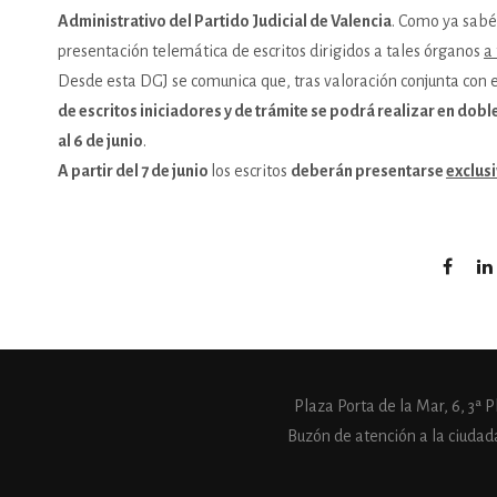
Administrativo del Partido Judicial de Valencia
. Como ya sabéi
presentación telemática de escritos dirigidos a tales órganos
a
Desde esta DGJ se comunica que, tras valoración conjunta con e
de escritos iniciadores y de trámite se podrá realizar en doble
al 6 de junio
.
A partir del 7 de junio
los escritos
deberán presentarse
exclus
Plaza Porta de la Mar, 6, 3ª
Buzón de atención a la ciudad