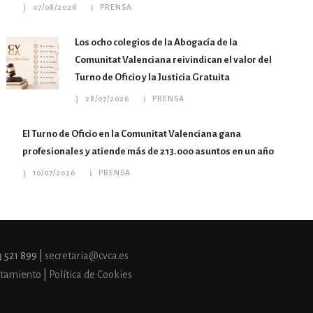
07/08/2026
PRENSA
Los ocho colegios de la Abogacía de la
Comunitat Valenciana reivindican el valor del
Turno de Oficio y la Justicia Gratuita
28/07/2026
PRENSA
El Turno de Oficio en la Comunitat Valenciana gana
profesionales y atiende más de 213.000 asuntos en un año
10/07/2026
PRENSA
3 521 899 |
secretaria@cvca.es
ratamiento
|
Política de Cookies