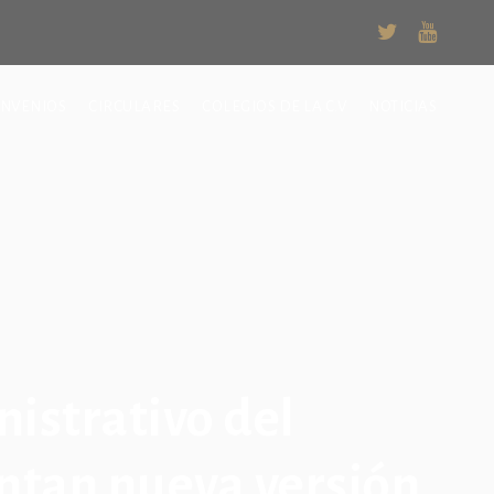
NVENIOS
CIRCULARES
COLEGIOS DE LA C.V
NOTICIAS
istrativo del
entan nueva versión