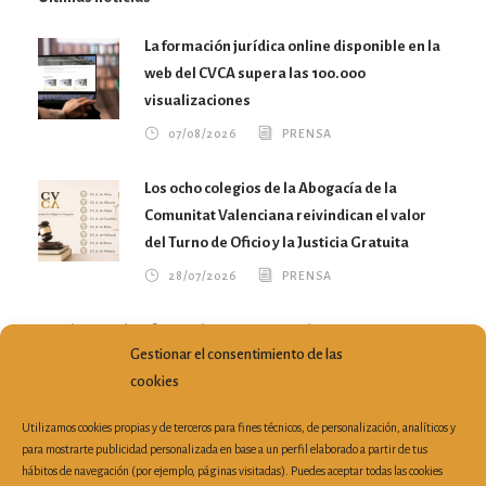
La formación jurídica online disponible en la
web del CVCA supera las 100.000
visualizaciones
07/08/2026
PRENSA
Los ocho colegios de la Abogacía de la
Comunitat Valenciana reivindican el valor
del Turno de Oficio y la Justicia Gratuita
28/07/2026
PRENSA
El Turno de Oficio en la Comunitat Valenciana gana
Gestionar el consentimiento de las
profesionales y atiende más de 213.000 asuntos en un
cookies
año
10/07/2026
PRENSA
Utilizamos cookies propias y de terceros para fines técnicos, de personalización, analíticos y
para mostrarte publicidad personalizada en base a un perfil elaborado a partir de tus
hábitos de navegación (por ejemplo, páginas visitadas). Puedes aceptar todas las cookies