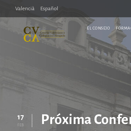
Valencià
Español
EL CONSEJO
FORMA
Próxima Confer
17
FEB