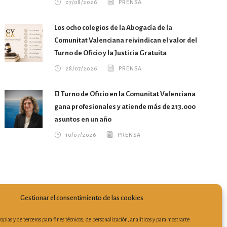
07/08/2026
PRENSA
Los ocho colegios de la Abogacía de la
Comunitat Valenciana reivindican el valor del
Turno de Oficio y la Justicia Gratuita
28/07/2026
PRENSA
El Turno de Oficio en la Comunitat Valenciana
gana profesionales y atiende más de 213.000
asuntos en un año
10/07/2026
PRENSA
Gestionar el consentimiento de las cookies
opias y de terceros para fines técnicos, de personalización, analíticos y para mostrarte