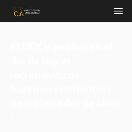
El DOCV publica en el
día de hoy el
incremento de
baremos retributivos
de los letrados de oficio
31/07/2018