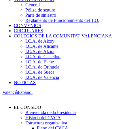
General
Póliza de seguro
Parte de siniestro
Reglamento de Funcionamiento del T.O.
CONVENIOS
CIRCULARES
COLEGIOS DE LA COMUNITAT VALENCIANA
I.C.A. de Alcoy
I.C.A. de Alicante
I.C.A. de Alzira
I.C.A. de Castellón
I.C.A. de Elche
I.C.A. de Orihuela
I.C.A. de Sueca
I.C.A. de Valencia
NOTICIAS
Valencià
Español
EL CONSEJO
Bienvenida de la Presidenta
Historia del CVCA
Estructura organizativa
Pleno del CVCA