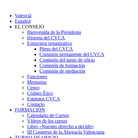
Valencià
Español
EL CONSEJO
Bienvenida de la Presidenta
Historia del CVCA
Estructura organizativa
Pleno del CVCA
Comisión permanente del CVCA
Comisión del turno de oficio
Comisión de formación
Comisión de mediación
Funciones
Memorias
Censo
Código Ético
Estatutos CVCA
Contacto
FORMACIÓN
Calendario de Cursos
Vídeos de los cursos
Libro «Nuestro derecho a decidir»
III Congreso de la Abogacía Valenciana
TURNO DE OFICIO