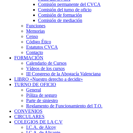
Comisión permanente del CVCA
Comisión del turno de oficio
Comisión de formación
Comisión de mediación
Funciones
Memorias
Censo
Código Ético
Estatutos CVCA
Contacto
FORMACIÓN
Calendario de Cursos
Vídeos de los cursos
III Congreso de la Abogacía Valenciana
LIBRO «Nuestro derecho a decidir»
TURNO DE OFICIO
General
Póliza de seguro
Parte de siniestro
Reglamento de Funcionamiento del T.O.
CONVENIOS
CIRCULARES
COLEGIOS DE LA C.V
I.C.A. de Alcoy
I.C.A. de Alicante