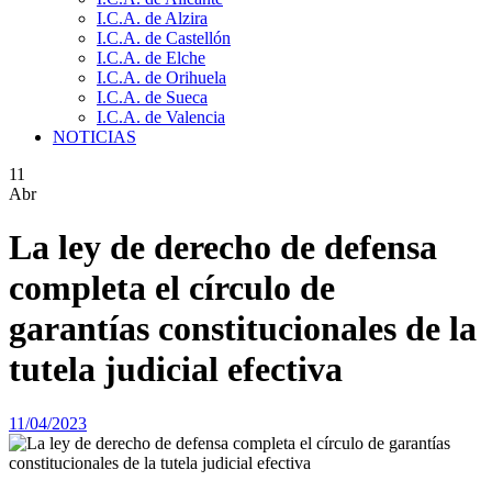
I.C.A. de Alzira
I.C.A. de Castellón
I.C.A. de Elche
I.C.A. de Orihuela
I.C.A. de Sueca
I.C.A. de Valencia
NOTICIAS
11
Abr
La ley de derecho de defensa
completa el círculo de
garantías constitucionales de la
tutela judicial efectiva
11/04/2023