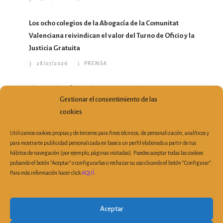
Los ocho colegios de la Abogacía de la Comunitat
Valenciana reivindican el valor del Turno de Oficio y la
Justicia Gratuita
28/07/2026
PRENSA
El Turno de Oficio en la Comunitat Valenciana gana
Gestionar el consentimiento de las
profesionales y atiende más de 213.000 asuntos en un
cookies
año
10/07/2026
PRENSA
Utilizamos cookies propias y de terceros para fines técnicos, de personalización, analíticos y
para mostrarte publicidad personalizada en base a un perfil elaborado a partir de tus
hábitos de navegación (por ejemplo, páginas visitadas). Puedes aceptar todas las cookies
pulsando el botón “Aceptar” o configurarlas o rechazar su uso clicando el botón “Configurar”.
Para más información hacer click
AQUÍ
.
Plaza Porta de la Mar, 6, 3ª Planta Despacho 19 | 46004
Valencia (España)
|
Tel: 963 510 303
| Fax: 963 521 899 |
Aceptar
secretaria@cvca.es