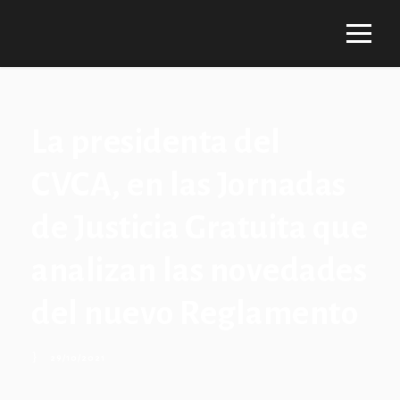
La presidenta del
CVCA, en las Jornadas
de Justicia Gratuita que
analizan las novedades
del nuevo Reglamento
29/10/2021