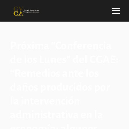
Próxima “Conferencia
de los Lunes” del CGAE:
“Remedios ante los
daños producidos por
la intervención
administrativa en la
economía: algunos