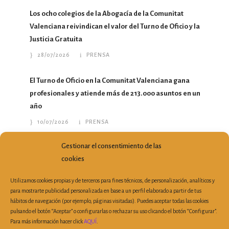
Los ocho colegios de la Abogacía de la Comunitat
Valenciana reivindican el valor del Turno de Oficio y la
Justicia Gratuita
28/07/2026
PRENSA
El Turno de Oficio en la Comunitat Valenciana gana
profesionales y atiende más de 213.000 asuntos en un
año
10/07/2026
PRENSA
Gestionar el consentimiento de las
María del Mar García Calvo traslada a la Conselleria
cookies
nuevas propuestas para mejorar el ejercicio profesional
07/07/2026
PRENSA
Utilizamos cookies propias y de terceros para fines técnicos, de personalización, analíticos y
para mostrarte publicidad personalizada en base a un perfil elaborado a partir de tus
hábitos de navegación (por ejemplo, páginas visitadas). Puedes aceptar todas las cookies
pulsando el botón “Aceptar” o configurarlas o rechazar su uso clicando el botón “Configurar”.
Para más información hacer click
AQUÍ
.