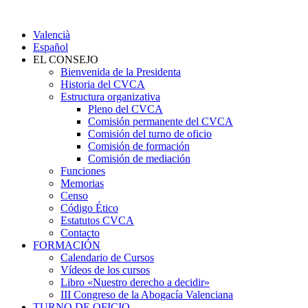
Valencià
Español
EL CONSEJO
Bienvenida de la Presidenta
Historia del CVCA
Estructura organizativa
Pleno del CVCA
Comisión permanente del CVCA
Comisión del turno de oficio
Comisión de formación
Comisión de mediación
Funciones
Memorias
Censo
Código Ético
Estatutos CVCA
Contacto
FORMACIÓN
Calendario de Cursos
Vídeos de los cursos
Libro «Nuestro derecho a decidir»
III Congreso de la Abogacía Valenciana
TURNO DE OFICIO