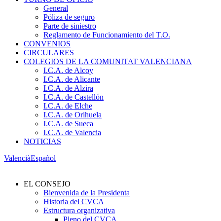
General
Póliza de seguro
Parte de siniestro
Reglamento de Funcionamiento del T.O.
CONVENIOS
CIRCULARES
COLEGIOS DE LA COMUNITAT VALENCIANA
I.C.A. de Alcoy
I.C.A. de Alicante
I.C.A. de Alzira
I.C.A. de Castellón
I.C.A. de Elche
I.C.A. de Orihuela
I.C.A. de Sueca
I.C.A. de Valencia
NOTICIAS
Valencià
Español
EL CONSEJO
Bienvenida de la Presidenta
Historia del CVCA
Estructura organizativa
Pleno del CVCA