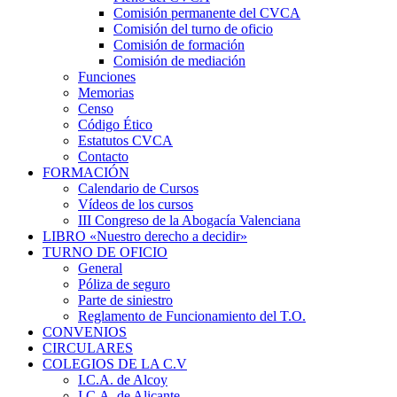
Comisión permanente del CVCA
Comisión del turno de oficio
Comisión de formación
Comisión de mediación
Funciones
Memorias
Censo
Código Ético
Estatutos CVCA
Contacto
FORMACIÓN
Calendario de Cursos
Vídeos de los cursos
III Congreso de la Abogacía Valenciana
LIBRO «Nuestro derecho a decidir»
TURNO DE OFICIO
General
Póliza de seguro
Parte de siniestro
Reglamento de Funcionamiento del T.O.
CONVENIOS
CIRCULARES
COLEGIOS DE LA C.V
I.C.A. de Alcoy
I.C.A. de Alicante