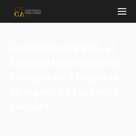
Conéctate al CVCA, el
Consejo Valenciano de
Colegios de Abogados
te espera en sus redes
sociales
18/08/2017