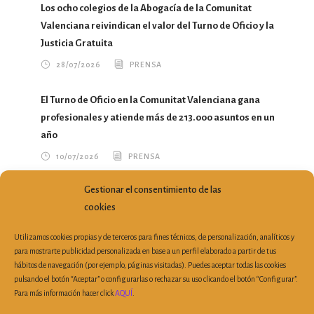
Los ocho colegios de la Abogacía de la Comunitat
Valenciana reivindican el valor del Turno de Oficio y la
Justicia Gratuita
28/07/2026
PRENSA
El Turno de Oficio en la Comunitat Valenciana gana
profesionales y atiende más de 213.000 asuntos en un
año
10/07/2026
PRENSA
Gestionar el consentimiento de las
María del Mar García Calvo traslada a la Conselleria
cookies
nuevas propuestas para mejorar el ejercicio profesional
07/07/2026
PRENSA
Utilizamos cookies propias y de terceros para fines técnicos, de personalización, analíticos y
para mostrarte publicidad personalizada en base a un perfil elaborado a partir de tus
hábitos de navegación (por ejemplo, páginas visitadas). Puedes aceptar todas las cookies
pulsando el botón “Aceptar” o configurarlas o rechazar su uso clicando el botón “Configurar”.
Para más información hacer click
AQUÍ
.