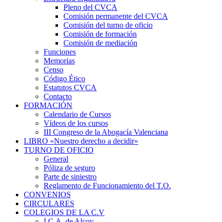
Pleno del CVCA
Comisión permanente del CVCA
Comisión del turno de oficio
Comisión de formación
Comisión de mediación
Funciones
Memorias
Censo
Código Ético
Estatutos CVCA
Contacto
FORMACIÓN
Calendario de Cursos
Vídeos de los cursos
III Congreso de la Abogacía Valenciana
LIBRO «Nuestro derecho a decidir»
TURNO DE OFICIO
General
Póliza de seguro
Parte de siniestro
Reglamento de Funcionamiento del T.O.
CONVENIOS
CIRCULARES
COLEGIOS DE LA C.V
I.C.A. de Alcoy