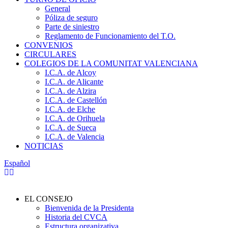
General
Póliza de seguro
Parte de siniestro
Reglamento de Funcionamiento del T.O.
CONVENIOS
CIRCULARES
COLEGIOS DE LA COMUNITAT VALENCIANA
I.C.A. de Alcoy
I.C.A. de Alicante
I.C.A. de Alzira
I.C.A. de Castellón
I.C.A. de Elche
I.C.A. de Orihuela
I.C.A. de Sueca
I.C.A. de Valencia
NOTICIAS
Español
EL CONSEJO
Bienvenida de la Presidenta
Historia del CVCA
Estructura organizativa