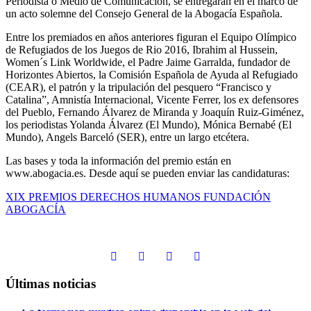
Periodista o Medio de Comunicación, se entregarán en el marco de
un acto solemne del Consejo General de la Abogacía Española.
Entre los premiados en años anteriores figuran el Equipo Olímpico
de Refugiados de los Juegos de Rio 2016, Ibrahim al Hussein,
Women´s Link Worldwide, el Padre Jaime Garralda, fundador de
Horizontes Abiertos, la Comisión Española de Ayuda al Refugiado
(CEAR), el patrón y la tripulación del pesquero “Francisco y
Catalina”, Amnistía Internacional, Vicente Ferrer, los ex defensores
del Pueblo, Fernando Álvarez de Miranda y Joaquín Ruiz-Giménez,
los periodistas Yolanda Álvarez (El Mundo), Mónica Bernabé (El
Mundo), Angels Barceló (SER), entre un largo etcétera.
Las bases y toda la información del premio están en
www.abogacia.es. Desde aquí se pueden enviar las candidaturas:
XIX PREMIOS DERECHOS HUMANOS FUNDACIÓN
ABOGACÍA
Últimas noticias