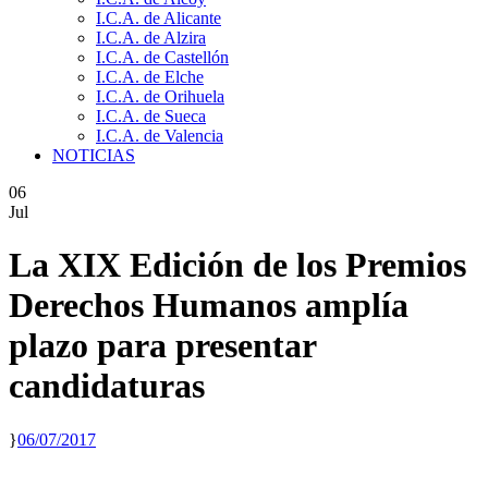
I.C.A. de Alicante
I.C.A. de Alzira
I.C.A. de Castellón
I.C.A. de Elche
I.C.A. de Orihuela
I.C.A. de Sueca
I.C.A. de Valencia
NOTICIAS
06
Jul
La XIX Edición de los Premios
Derechos Humanos amplía
plazo para presentar
candidaturas
06/07/2017