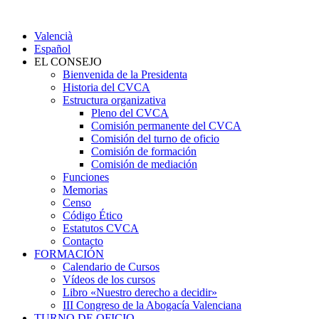
Valencià
Español
EL CONSEJO
Bienvenida de la Presidenta
Historia del CVCA
Estructura organizativa
Pleno del CVCA
Comisión permanente del CVCA
Comisión del turno de oficio
Comisión de formación
Comisión de mediación
Funciones
Memorias
Censo
Código Ético
Estatutos CVCA
Contacto
FORMACIÓN
Calendario de Cursos
Vídeos de los cursos
Libro «Nuestro derecho a decidir»
III Congreso de la Abogacía Valenciana
TURNO DE OFICIO