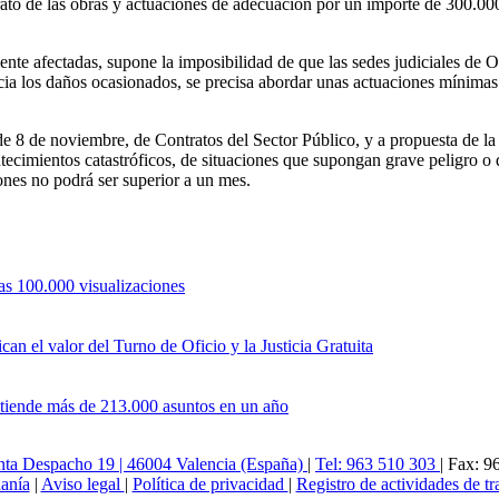
rato de las obras y actuaciones de adecuación por un importe de 300.000
te afectadas, supone la imposibilidad de que las sedes judiciales de Ori
ia los daños ocasionados, se precisa abordar unas actuaciones mínimas
e 8 de noviembre, de Contratos del Sector Público, y a propuesta de la 
cimientos catastróficos, de situaciones que supongan grave peligro o de
iones no podrá ser superior a un mes.
as 100.000 visualizaciones
an el valor del Turno de Oficio y la Justicia Gratuita
atiende más de 213.000 asuntos en un año
lanta Despacho 19 | 46004 Valencia (España)
|
Tel: 963 510 303
| Fax: 9
danía
|
Aviso legal
|
Política de privacidad
|
Registro de actividades de t