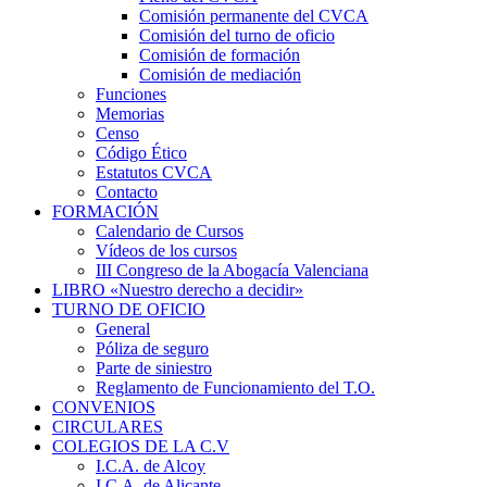
Comisión permanente del CVCA
Comisión del turno de oficio
Comisión de formación
Comisión de mediación
Funciones
Memorias
Censo
Código Ético
Estatutos CVCA
Contacto
FORMACIÓN
Calendario de Cursos
Vídeos de los cursos
III Congreso de la Abogacía Valenciana
LIBRO «Nuestro derecho a decidir»
TURNO DE OFICIO
General
Póliza de seguro
Parte de siniestro
Reglamento de Funcionamiento del T.O.
CONVENIOS
CIRCULARES
COLEGIOS DE LA C.V
I.C.A. de Alcoy
I.C.A. de Alicante