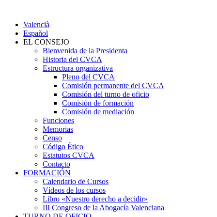
Valencià
Español
EL CONSEJO
Bienvenida de la Presidenta
Historia del CVCA
Estructura organizativa
Pleno del CVCA
Comisión permanente del CVCA
Comisión del turno de oficio
Comisión de formación
Comisión de mediación
Funciones
Memorias
Censo
Código Ético
Estatutos CVCA
Contacto
FORMACIÓN
Calendario de Cursos
Vídeos de los cursos
Libro «Nuestro derecho a decidir»
III Congreso de la Abogacía Valenciana
TURNO DE OFICIO