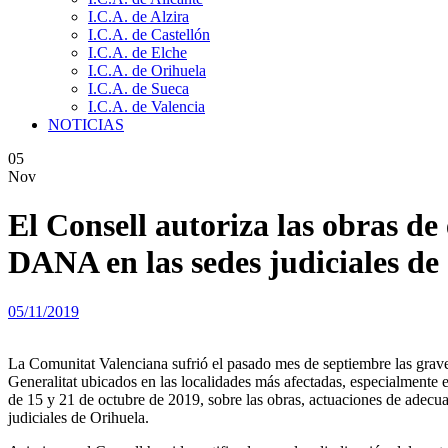
I.C.A. de Alzira
I.C.A. de Castellón
I.C.A. de Elche
I.C.A. de Orihuela
I.C.A. de Sueca
I.C.A. de Valencia
NOTICIAS
05
Nov
El Consell autoriza las obras d
DANA en las sedes judiciales de
05/11/2019
La Comunitat Valenciana sufrió el pasado mes de septiembre las grav
Generalitat ubicados en las localidades más afectadas, especialmente 
de 15 y 21 de octubre de 2019, sobre las obras, actuaciones de adecuac
judiciales de Orihuela.