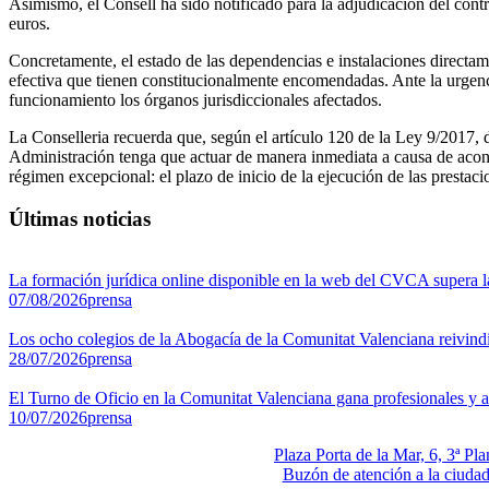
Asimismo, el Consell ha sido notificado para la adjudicación del cont
euros.
Concretamente, el estado de las dependencias e instalaciones directamen
efectiva que tienen constitucionalmente encomendadas. Ante la urgenc
funcionamiento los órganos jurisdiccionales afectados.
La Conselleria recuerda que, según el artículo 120 de la Ley 9/2017, d
Administración tenga que actuar de manera inmediata a causa de aconte
régimen excepcional: el plazo de inicio de la ejecución de las prestac
Últimas noticias
La formación jurídica online disponible en la web del CVCA supera l
07/08/2026
prensa
Los ocho colegios de la Abogacía de la Comunitat Valenciana reivindic
28/07/2026
prensa
El Turno de Oficio en la Comunitat Valenciana gana profesionales y 
10/07/2026
prensa
Plaza Porta de la Mar, 6, 3ª P
Buzón de atención a la ciuda