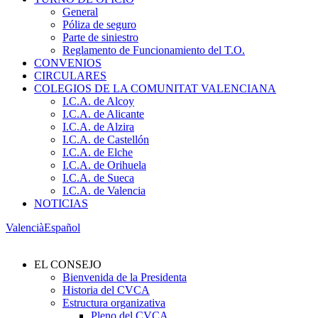
General
Póliza de seguro
Parte de siniestro
Reglamento de Funcionamiento del T.O.
CONVENIOS
CIRCULARES
COLEGIOS DE LA COMUNITAT VALENCIANA
I.C.A. de Alcoy
I.C.A. de Alicante
I.C.A. de Alzira
I.C.A. de Castellón
I.C.A. de Elche
I.C.A. de Orihuela
I.C.A. de Sueca
I.C.A. de Valencia
NOTICIAS
Valencià
Español
EL CONSEJO
Bienvenida de la Presidenta
Historia del CVCA
Estructura organizativa
Pleno del CVCA