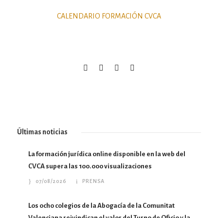
CALENDARIO FORMACIÓN CVCA
Últimas noticias
La formación jurídica online disponible en la web del
CVCA supera las 100.000 visualizaciones
07/08/2026
PRENSA
Los ocho colegios de la Abogacía de la Comunitat
Valenciana reivindican el valor del Turno de Oficio y la