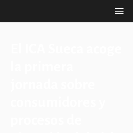
El ICA Sueca acoge
la primera
jornada sobre
consumidores y
procesos de