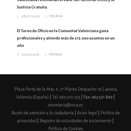
Justicia Gratuita
28/07/2026
PRENSA
El Turno de Oficio en la Comunitat Valenciana gana
profesionales y atiende más de 213.000 asuntos en un
año
10/07/2026
PRENSA
Plaza Porta de la Mar, 6, 3ª Planta Despacho 19 | 46004
Valencia (España)
|
Tel: 963 510 303
| Fax: 963 521 899 |
secretaria@cvca.es
Buzón de atención a la ciudadanía
|
Aviso legal
|
Política de
privacidad
|
Registro de actividades de tratamiento
|
Política de Cookies