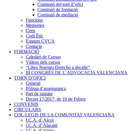
Comissió del torn d’ofici
Comissió de formació
Comissió de mediació
Funcions
Memories
Cens
Codi Ètic
Estatuts CVCA
Contacte
FORMACIÓ
Caledari de Cursos
Vídeos dels cursos
“Libro Nuestro Derecho a decidir”
III CONGRÉS DE L’ADVOCACIA VALENCIANA
TORN D’OFICI
General
Pòlissa d’assegurança
Part de sinistre
Decret 17/2017, de 10 de Febrer
CONVENIS
CIRCULARS
COL·LEGIS DE LA COMUNITAT VALENCIANA
I.C.A. d´ Alcoi
I.C.A. d’ Alacant
I.C.A. d’ Alzira