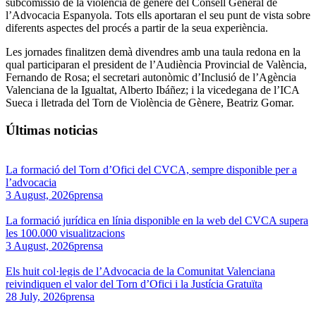
subcomissió de la violència de gènere del Consell General de
l’Advocacia Espanyola. Tots ells aportaran el seu punt de vista sobre
diferents aspectes del procés a partir de la seua experiència.
Les jornades finalitzen demà divendres amb una taula redona en la
qual participaran el president de l’Audiència Provincial de València,
Fernando de Rosa; el secretari autonòmic d’Inclusió de l’Agència
Valenciana de la Igualtat, Alberto Ibáñez; i la vicedegana de l’ICA
Sueca i lletrada del Torn de Violència de Gènere, Beatriz Gomar.
Últimas noticias
La formació del Torn d’Ofici del CVCA, sempre disponible per a
l’advocacia
3 August, 2026
prensa
La formació jurídica en línia disponible en la web del CVCA supera
les 100.000 visualitzacions
3 August, 2026
prensa
Els huit col·legis de l’Advocacia de la Comunitat Valenciana
reivindiquen el valor del Torn d’Ofici i la Justícia Gratuïta
28 July, 2026
prensa