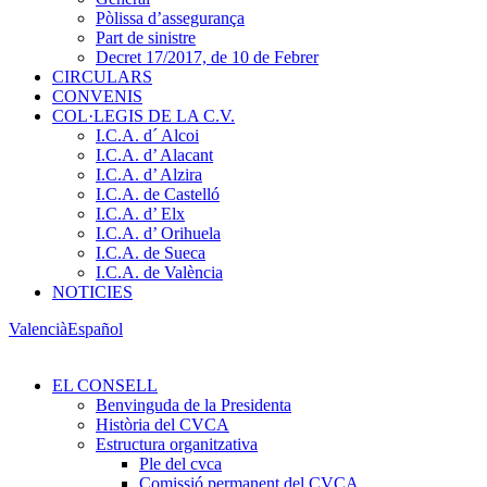
Pòlissa d’assegurança
Part de sinistre
Decret 17/2017, de 10 de Febrer
CIRCULARS
CONVENIS
COL·LEGIS DE LA C.V.
I.C.A. d´ Alcoi
I.C.A. d’ Alacant
I.C.A. d’ Alzira
I.C.A. de Castelló
I.C.A. d’ Elx
I.C.A. d’ Orihuela
I.C.A. de Sueca
I.C.A. de València
NOTICIES
Valencià
Español
EL CONSELL
Benvinguda de la Presidenta
Història del CVCA
Estructura organitzativa
Ple del cvca
Comissió permanent del CVCA