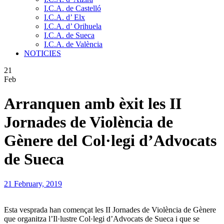
I.C.A. de Castelló
I.C.A. d’ Elx
I.C.A. d’ Orihuela
I.C.A. de Sueca
I.C.A. de València
NOTICIES
21
Feb
Arranquen amb èxit les II
Jornades de Violència de
Gènere del Col·legi d’Advocats
de Sueca
21 February, 2019
Esta vesprada han començat les II Jornades de Violència de Gènere
que organitza l’Il·lustre Col·legi d’Advocats de Sueca i que se