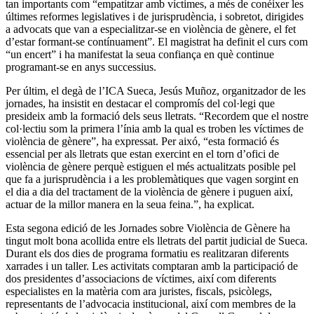
tan importants com “empatitzar amb víctimes, a més de conéixer les
últimes reformes legislatives i de jurisprudència, i sobretot, dirigides
a advocats que van a especialitzar-se en violència de gènere, el fet
d’estar formant-se contínuament”. El magistrat ha definit el curs com
“un encert” i ha manifestat la seua confiança en què continue
programant-se en anys successius.
Per últim, el degà de l’ICA Sueca, Jesús Muñoz, organitzador de les
jornades, ha insistit en destacar el compromís del col·legi que
presideix amb la formació dels seus lletrats. “Recordem que el nostre
col·lectiu som la primera l’ínia amb la qual es troben les víctimes de
violència de gènere”, ha expressat. Per aixó, “esta formació és
essencial per als lletrats que estan exercint en el torn d’ofici de
violència de gènere perquè estiguen el més actualitzats posible pel
que fa a jurisprudència i a les problemàtiques que vagen sorgint en
el dia a dia del tractament de la violència de gènere i puguen així,
actuar de la millor manera en la seua feina.”, ha explicat.
Esta segona edició de les Jornades sobre Violència de Gènere ha
tingut molt bona acollida entre els lletrats del partit judicial de Sueca.
Durant els dos dies de programa formatiu es realitzaran diferents
xarrades i un taller. Les activitats comptaran amb la participació de
dos presidentes d’associacions de víctimes, així com diferents
especialistes en la matèria com ara juristes, fiscals, psicòlegs,
representants de l’advocacia institucional, així com membres de la