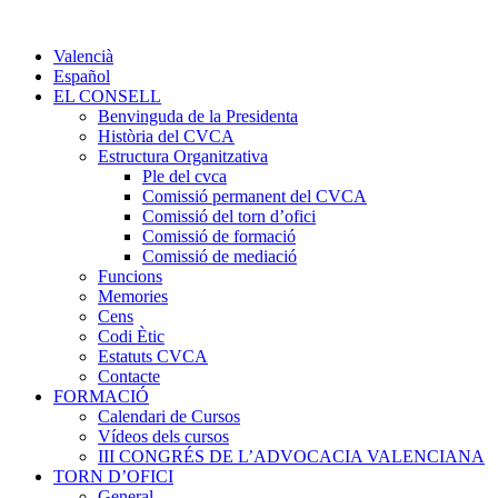
Valencià
Español
EL CONSELL
Benvinguda de la Presidenta
Història del CVCA
Estructura Organitzativa
Ple del cvca
Comissió permanent del CVCA
Comissió del torn d’ofici
Comissió de formació
Comissió de mediació
Funcions
Memories
Cens
Codi Ètic
Estatuts CVCA
Contacte
FORMACIÓ
Calendari de Cursos
Vídeos dels cursos
III CONGRÉS DE L’ADVOCACIA VALENCIANA
TORN D’OFICI
General