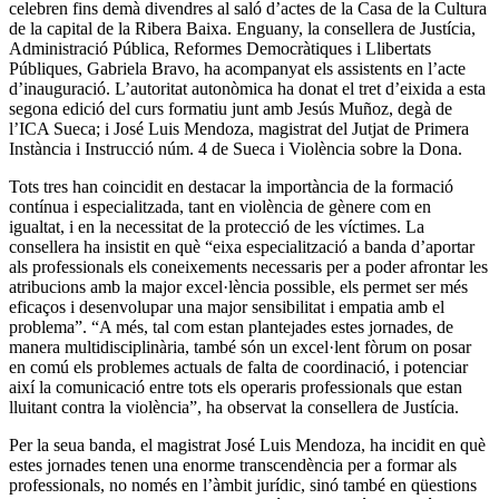
celebren fins demà divendres al saló d’actes de la Casa de la Cultura
de la capital de la Ribera Baixa. Enguany, la consellera de Justícia,
Administració Pública, Reformes Democràtiques i Llibertats
Públiques, Gabriela Bravo, ha acompanyat els assistents en l’acte
d’inauguració. L’autoritat autonòmica ha donat el tret d’eixida a esta
segona edició del curs formatiu junt amb Jesús Muñoz, degà de
l’ICA Sueca; i José Luis Mendoza, magistrat del Jutjat de Primera
Instància i Instrucció núm. 4 de Sueca i Violència sobre la Dona.
Tots tres han coincidit en destacar la importància de la formació
contínua i especialitzada, tant en violència de gènere com en
igualtat, i en la necessitat de la protecció de les víctimes. La
consellera ha insistit en què “eixa especialització a banda d’aportar
als professionals els coneixements necessaris per a poder afrontar les
atribucions amb la major excel·lència possible, els permet ser més
eficaços i desenvolupar una major sensibilitat i empatia amb el
problema”. “A més, tal com estan plantejades estes jornades, de
manera multidisciplinària, també són un excel·lent fòrum on posar
en comú els problemes actuals de falta de coordinació, i potenciar
així la comunicació entre tots els operaris professionals que estan
lluitant contra la violència”, ha observat la consellera de Justícia.
Per la seua banda, el magistrat José Luis Mendoza, ha incidit en què
estes jornades tenen una enorme transcendència per a formar als
professionals, no només en l’àmbit jurídic, sinó també en qüestions