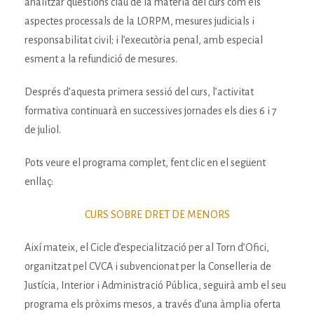
analitzar qüestions clau de la matèria del curs com els
aspectes processals de la LORPM, mesures judicials i
responsabilitat civil; i l’executòria penal, amb especial
esment a la refundició de mesures.
Després d’aquesta primera sessió del curs, l’activitat
formativa continuarà en successives jornades els dies 6 i 7
de juliol.
Pots veure el programa complet, fent clic en el següent
enllaç:
CURS SOBRE DRET DE MENORS
Així mateix, el Cicle d’especialització per al Torn d’Ofici,
organitzat pel CVCA i subvencionat per la Conselleria de
Justícia, Interior i Administració Pública, seguirà amb el seu
programa els pròxims mesos, a través d’una àmplia oferta