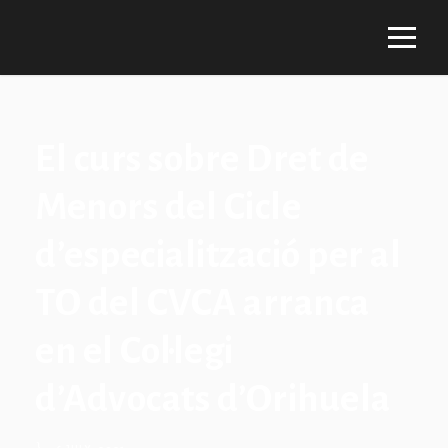
El curs sobre Dret de
Menors del Cicle
d’especialització per al
TO del CVCA arranca
en el Col·legi
d’Advocats d’Orihuela