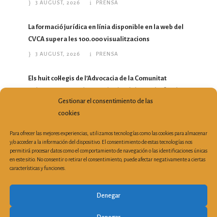
3 AUGUST, 2026
PRENSA
La formació jurídica en línia disponible en la web del
CVCA supera les 100.000 visualitzacions
3 AUGUST, 2026
PRENSA
Els huit col·legis de l’Advocacia de la Comunitat
Valenciana reivindiquen el valor del Torn d’Ofici i la
Gestionar el consentimiento de las
Justícia Gratuïta
cookies
28 JULY, 2026
PRENSA
Para ofrecer las mejores experiencias, utilizamos tecnologías como las cookies para almacenar
y/o acceder a la información del dispositivo. El consentimiento de estas tecnologías nos
permitirá procesar datos como el comportamiento de navegación o las identificaciones únicas
en este sitio. No consentir o retirar el consentimiento, puede afectar negativamente a ciertas
características y funciones.
Plaza Porta de la Mar, 6, 3ª Planta Despacho 19 | 46004
Valencia (España)
|
Tel: 963 510 303
| Fax: 963 521 899 |
Denegar
secretaria@cvca.es
Buzón de atención a la ciudadanía
|
Aviso legal
|
Política de