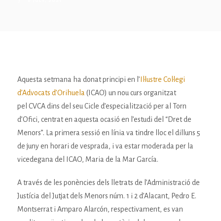
6 JULY, 2021
Aquesta setmana ha donat principi en l’
Il·lustre Col·legi
d’Advocats d’Orihuela
(ICAO) un nou curs organitzat
pel CVCA dins del seu Cicle d’especialització per al Torn
d’Ofici, centrat en aquesta ocasió en l’estudi del “Dret de
Menors”. La primera sessió en línia va tindre lloc el dilluns 5
de juny en horari de vesprada, i va estar moderada per la
vicedegana del ICAO, Maria de la Mar García.
A través de les ponències dels lletrats de l’Administració de
Justícia del Jutjat dels Menors núm. 1 i 2 d’Alacant, Pedro E.
Montserrat i Amparo Alarcón, respectivament, es van