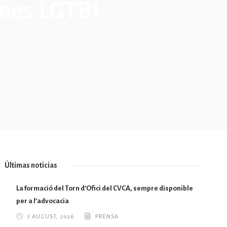
ones LGTBI
Últimas noticias
La formació del Torn d’Ofici del CVCA, sempre disponible
per a l’advocacia
3 AUGUST, 2026
PRENSA