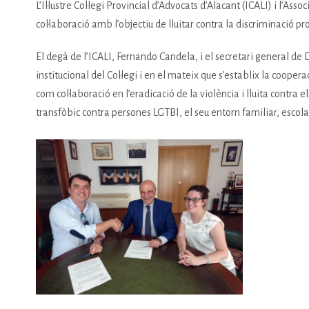
L’Il·lustre Col·legi Provincial d’Advocats d’Alacant (ICALI) i l’A
col·laboració amb l’objectiu de lluitar contra la discriminació pr
El degà de l’ICALI, Fernando Candela, i el secretari general de
institucional del Col·legi i en el mateix que s’establix la coop
com col·laboració en l’eradicació de la violència i lluita contr
transfòbic contra persones LGTBI, el seu entorn familiar, escolar