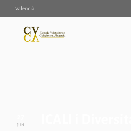
Valencià
ICALI i Diversit
27
JUN