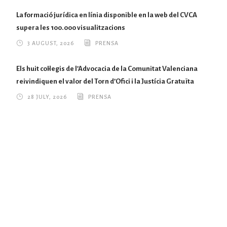
La formació jurídica en línia disponible en la web del CVCA
supera les 100.000 visualitzacions
3 AUGUST, 2026
PRENSA
Els huit col·legis de l’Advocacia de la Comunitat Valenciana
reivindiquen el valor del Torn d’Ofici i la Justícia Gratuïta
28 JULY, 2026
PRENSA