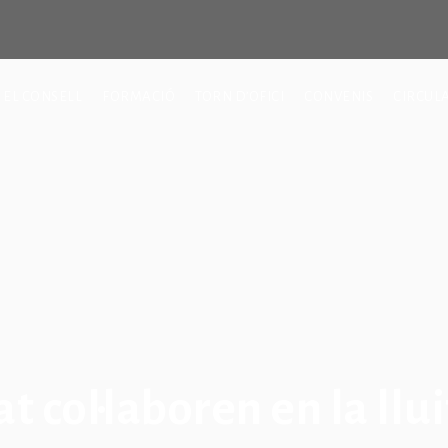
EL CONSELL
FORMACIÓ
TORN D’OFICI
CONVENIS
CIRCUL
at col·laboren en la llu