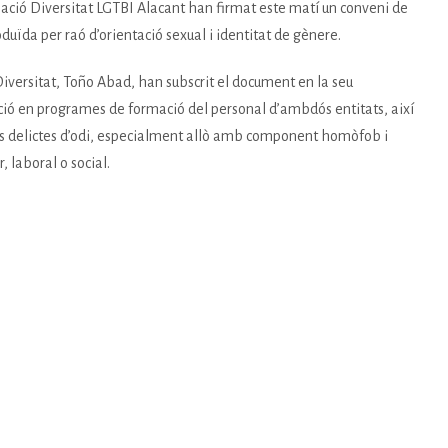
ssociació Diversitat LGTBI Alacant han firmat este matí un conveni de
oduïda per raó d’orientació sexual i identitat de gènere.
 Diversitat, Toño Abad, han subscrit el document en la seu
eració en programes de formació del personal d’ambdós entitats, així
a els delictes d’odi, especialment allò amb component homòfob i
, laboral o social.