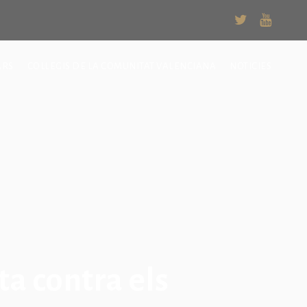
ARS
COL·LEGIS DE LA COMUNITAT VALENCIANA
NOTICIES
ita contra els