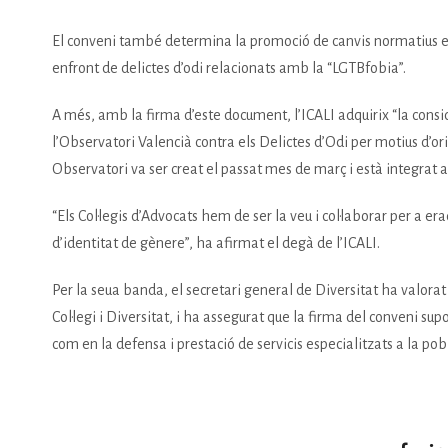
El conveni també determina la promoció de canvis normatius en 
enfront de delictes d’odi relacionats amb la “LGTBfobia”.
A més, amb la firma d’este document, l’ICALI adquirix “la cons
l’Observatori Valencià contra els Delictes d’Odi per motius d’or
Observatori va ser creat el passat mes de març i està integrat a
“Els Col·legis d’Advocats hem de ser la veu i col·laborar per a er
d’identitat de gènere”, ha afirmat el degà de l’ICALI.
Per la seua banda, el secretari general de Diversitat ha valorat
Col·legi i Diversitat, i ha assegurat que la firma del conveni supo
com en la defensa i prestació de servicis especialitzats a la pob