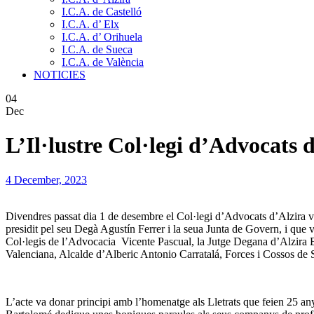
I.C.A. de Castelló
I.C.A. d’ Elx
I.C.A. d’ Orihuela
I.C.A. de Sueca
I.C.A. de València
NOTICIES
04
Dec
L’Il·lustre Col·legi d’Advocats 
4 December, 2023
Divendres passat dia 1 de desembre el Col·legi d’Advocats d’Alzira va 
presidit pel seu Degà Agustín Ferrer i la seua Junta de Govern, i que va
Col·legis de l’Advocacia Vicente Pascual, la Jutge Degana d’Alzira El
Valenciana, Alcalde d’Alberic Antonio Carratalá, Forces i Cossos de Seg
L’acte va donar principi amb l’homenatge als Lletrats que feien 25 any