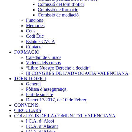
Comissió del torn d’ofici
Comissió de formació
Comissió de mediació
Funcions
Memories
Cens
Codi Ètic
Estatuts CVCA
Contacte
FORMACIÓ
Caledari de Cursos
Vídeos dels cursos
“Libro Nuestro Derecho a decidir”
III CONGRÉS DE L’ADVOCACIA VALENCIANA
TORN D’OFICI
General
Pòlissa d’assegurança
Part de sinistre
Decret 17/2017, de 10 de Febrer
CONVENIS
CIRCULARS
COL·LEGIS DE LA COMUNITAT VALENCIANA
I.C.A. d´ Alcoi
I.C.A. d’ Alacant
I.C.A. d’ Alzira