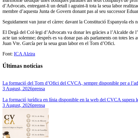
Bartolomé dedique unes boniques paraules als seus companys de profes
d’Advocats, entregant-li un detall i agraint-li tota la seua labor reali
membre d’aquesta Junta de Govern donant pas al seu successor Eduard
Seguidament van jurar el càrrec davant la Constitució Espanyola els nou
El Degà del Col·legi d’Advocats va donar les gràcies a l’Alcalde de l
acte tan solemne; després es va donar pas als parlaments on totes les au
Juan Vte. García per la seua gran labor en el Torn d’Ofici.
Font:
ICA Alzira
Últimas noticias
La formació del Torn d’Ofici del CVCA, sempre disponible per a l’a
3 August, 2026
prensa
La formació jurídica en línia disponible en la web del CVCA supera l
3 August, 2026
prensa