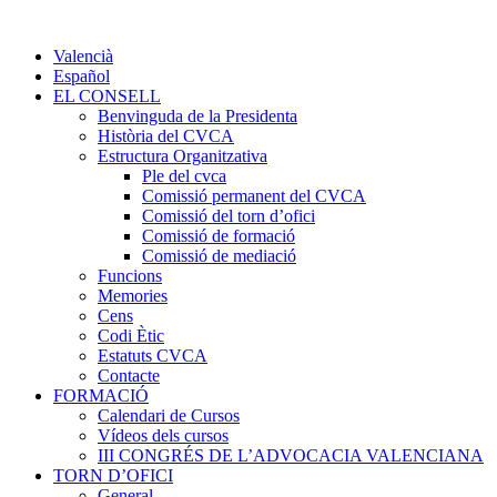
Valencià
Español
EL CONSELL
Benvinguda de la Presidenta
Història del CVCA
Estructura Organitzativa
Ple del cvca
Comissió permanent del CVCA
Comissió del torn d’ofici
Comissió de formació
Comissió de mediació
Funcions
Memories
Cens
Codi Ètic
Estatuts CVCA
Contacte
FORMACIÓ
Calendari de Cursos
Vídeos dels cursos
III CONGRÉS DE L’ADVOCACIA VALENCIANA
TORN D’OFICI
General