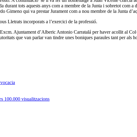
sió. A continuació se li va fer un homenatge a Juan Vicente García act
tzada durant tots aquests anys com a membre de la Junta i sobretot com a 
o Gimeno qui va prestar Jurament com a nou membre de la Junta d’aque
s Lletrats incorporats a l’exercici de la professió.
’Excm. Ajuntament d’Alberic Antonio Carratalá per haver acollit al Col·
toritats que van parlar van tindre unes boniques paraules tant per als hom
dvocacia
es 100.000 visualitzacions