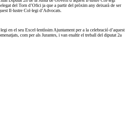
ual Diputat 2n de la Junta de Govern d’aquest Il·lustre Col·legi
delegat del Torn d’Ofici ja que a partir del pròxim any deixarà de ser
st Il·lustre Col·legi d’Advocats.
legi en el seu Excel·lentíssim Ajuntament per a la celebració d’aquest
enatjats, com per als Jurantes, i van enaltir el treball del diputat 2a