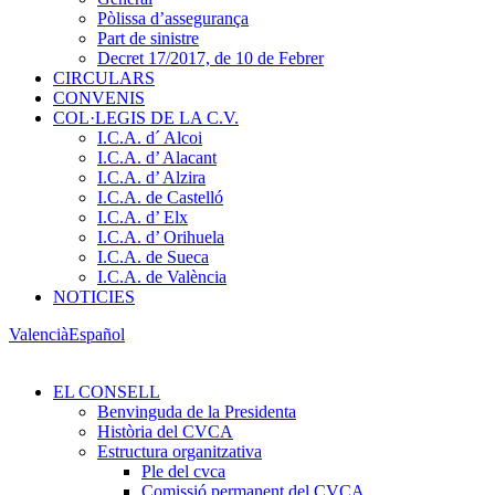
Pòlissa d’assegurança
Part de sinistre
Decret 17/2017, de 10 de Febrer
CIRCULARS
CONVENIS
COL·LEGIS DE LA C.V.
I.C.A. d´ Alcoi
I.C.A. d’ Alacant
I.C.A. d’ Alzira
I.C.A. de Castelló
I.C.A. d’ Elx
I.C.A. d’ Orihuela
I.C.A. de Sueca
I.C.A. de València
NOTICIES
Valencià
Español
EL CONSELL
Benvinguda de la Presidenta
Història del CVCA
Estructura organitzativa
Ple del cvca
Comissió permanent del CVCA