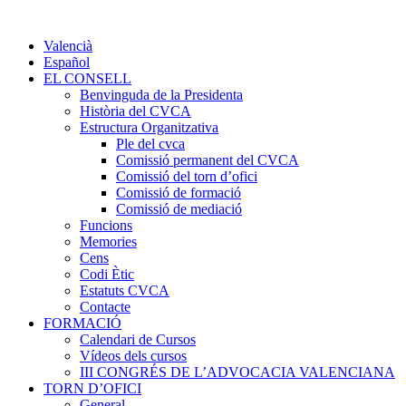
Valencià
Español
EL CONSELL
Benvinguda de la Presidenta
Història del CVCA
Estructura Organitzativa
Ple del cvca
Comissió permanent del CVCA
Comissió del torn d’ofici
Comissió de formació
Comissió de mediació
Funcions
Memories
Cens
Codi Ètic
Estatuts CVCA
Contacte
FORMACIÓ
Calendari de Cursos
Vídeos dels cursos
III CONGRÉS DE L’ADVOCACIA VALENCIANA
TORN D’OFICI
General