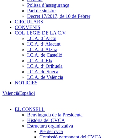
Pòlissa d’assegurança
Part de sinistre
Decret 17/2017, de 10 de Febrer
CIRCULARS
CONVENIS
COL·LEGIS DE LA C.V.
I.C.A. d´ Alcoi
I.C.A. d’ Alacant
I.C.A. d’ Alzira
I.C.A. de Castelló
I.C.A. d’ Elx
I.C.A. d’ Orihuela
I.C.A. de Sueca
I.C.A. de València
NOTICIES
Valencià
Español
EL CONSELL
Benvinguda de la Presidenta
Història del CVCA
Estructura organitzativa
Ple del cvca
Comissió permanent del CVCA