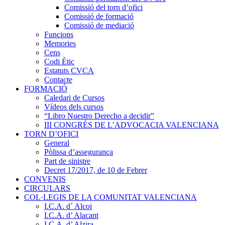
Comissió del torn d’ofici
Comissió de formació
Comissió de mediació
Funcions
Memories
Cens
Codi Ètic
Estatuts CVCA
Contacte
FORMACIÓ
Caledari de Cursos
Vídeos dels cursos
“Libro Nuestro Derecho a decidir”
III CONGRÉS DE L’ADVOCACIA VALENCIANA
TORN D’OFICI
General
Pòlissa d’assegurança
Part de sinistre
Decret 17/2017, de 10 de Febrer
CONVENIS
CIRCULARS
COL·LEGIS DE LA COMUNITAT VALENCIANA
I.C.A. d´ Alcoi
I.C.A. d’ Alacant
I.C.A. d’ Alzira