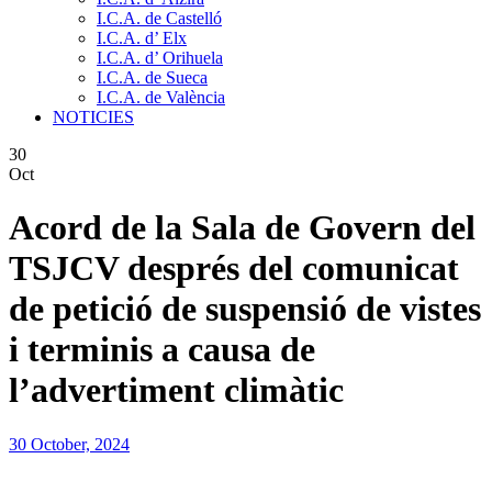
I.C.A. de Castelló
I.C.A. d’ Elx
I.C.A. d’ Orihuela
I.C.A. de Sueca
I.C.A. de València
NOTICIES
30
Oct
Acord de la Sala de Govern del
TSJCV després del comunicat
de petició de suspensió de vistes
i terminis a causa de
l’advertiment climàtic
30 October, 2024