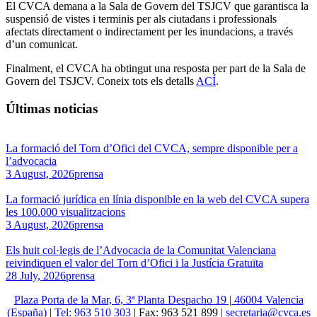
El CVCA demana a la Sala de Govern del TSJCV que garantisca la
suspensió de vistes i terminis per als ciutadans i professionals
afectats directament o indirectament per les inundacions, a través
d’un comunicat.
Finalment, el CVCA ha obtingut una resposta per part de la Sala de
Govern del TSJCV. Coneix tots els detalls
ACÍ
.
Últimas noticias
La formació del Torn d’Ofici del CVCA, sempre disponible per a
l’advocacia
3 August, 2026
prensa
La formació jurídica en línia disponible en la web del CVCA supera
les 100.000 visualitzacions
3 August, 2026
prensa
Els huit col·legis de l’Advocacia de la Comunitat Valenciana
reivindiquen el valor del Torn d’Ofici i la Justícia Gratuïta
28 July, 2026
prensa
Plaza Porta de la Mar, 6, 3ª Planta Despacho 19 | 46004 Valencia
(España)
|
Tel: 963 510 303
| Fax: 963 521 899 |
secretaria@cvca.es