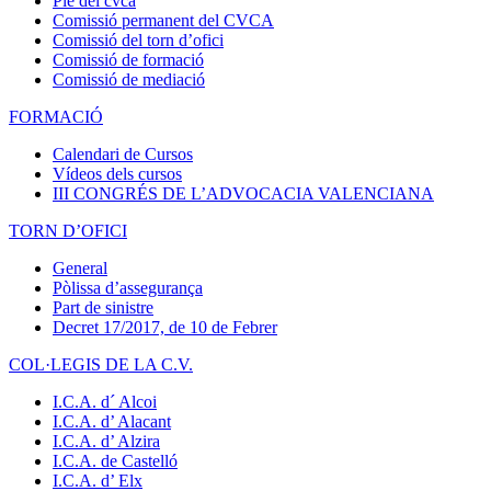
Ple del cvca
Comissió permanent del CVCA
Comissió del torn d’ofici
Comissió de formació
Comissió de mediació
FORMACIÓ
Calendari de Cursos
Vídeos dels cursos
III CONGRÉS DE L’ADVOCACIA VALENCIANA
TORN D’OFICI
General
Pòlissa d’assegurança
Part de sinistre
Decret 17/2017, de 10 de Febrer
COL·LEGIS DE LA C.V.
I.C.A. d´ Alcoi
I.C.A. d’ Alacant
I.C.A. d’ Alzira
I.C.A. de Castelló
I.C.A. d’ Elx