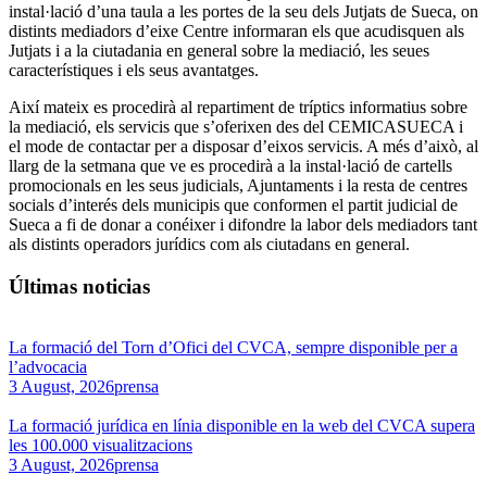
instal·lació d’una taula a les portes de la seu dels Jutjats de Sueca, on
distints mediadors d’eixe Centre informaran els que acudisquen als
Jutjats i a la ciutadania en general sobre la mediació, les seues
característiques i els seus avantatges.
Així mateix es procedirà al repartiment de tríptics informatius sobre
la mediació, els servicis que s’oferixen des del CEMICASUECA i
el mode de contactar per a disposar d’eixos servicis. A més d’això, al
llarg de la setmana que ve es procedirà a la instal·lació de cartells
promocionals en les seus judicials, Ajuntaments i la resta de centres
socials d’interés dels municipis que conformen el partit judicial de
Sueca a fi de donar a conéixer i difondre la labor dels mediadors tant
als distints operadors jurídics com als ciutadans en general.
Últimas noticias
La formació del Torn d’Ofici del CVCA, sempre disponible per a
l’advocacia
3 August, 2026
prensa
La formació jurídica en línia disponible en la web del CVCA supera
les 100.000 visualitzacions
3 August, 2026
prensa