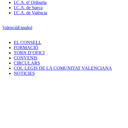
I.C.A. d’ Orihuela
I.C.A. de Sueca
I.C.A. de València
Valencià
Español
EL CONSELL
FORMACIÓ
TORN D’OFICI
CONVENIS
CIRCULARS
COL·LEGIS DE LA COMUNITAT VALENCIANA
NOTICIES