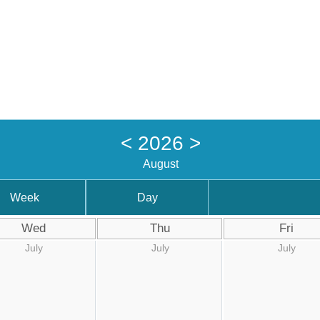
<
2026
>
August
Week
Day
Wed
Thu
Fri
July
July
July