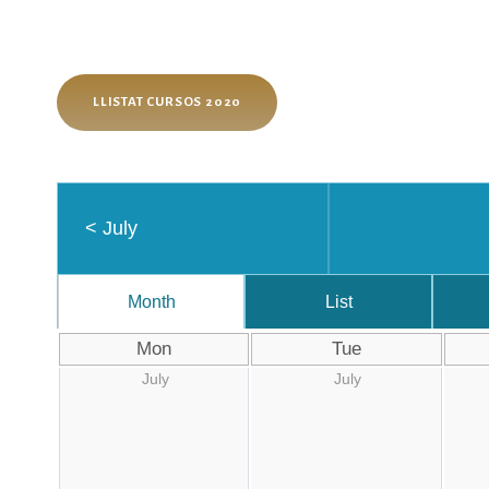
LLISTAT CURSOS 2020
<
July
Month
List
Mon
Tue
July
July