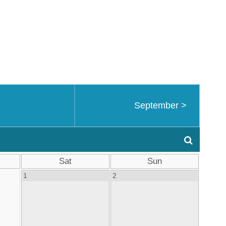
September
>
Sat
Sun
1
2