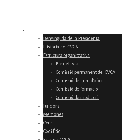
EL CONSELL
Benvinguda de la Presidenta
Història del CVCA
Estructura organitzativa
Ple del cvca
Comissió permanent del CVCA
Comissió del torn d’ofici
Comissió de formació
Comissió de mediació
Funcions
Memories
Cens
Codi Ètic
Estatuts CVCA