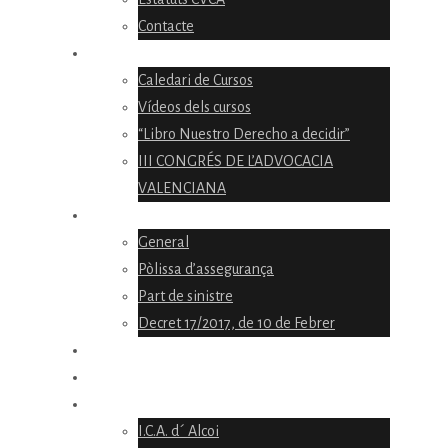
Contacte
FORMACIÓ
Caledari de Cursos
Vídeos dels cursos
“Libro Nuestro Derecho a decidir”
III CONGRÉS DE L’ADVOCACIA
VALENCIANA
TORN D’OFICI
General
Pòlissa d’assegurança
Part de sinistre
Decret 17/2017, de 10 de Febrer
CONVENIS
CIRCULARS
COL·LEGIS DE LA COMUNITAT VALENCIANA
I.C.A. d´ Alcoi