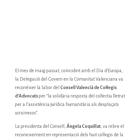
la seua solidaritat
amb els desplaçats
d’Ucraïna
17 August, 2022
El mes de maig passat, coincidint amb el Dia d’Europa,
la Delegació del Govern en la Comunitat Valenciana va
reconéixer la labor del
Consell Valencià de Col·legis
d’Advocats
per “la solidària resposta del col·lectiu lletrat
per a l’assistència jurídica humanitària als desplaçats
ucraïnesos”.
La presidenta del Consell,
Ángela Coquillat
, va rebre el
reconeixement en representació dels huit col·legis de la