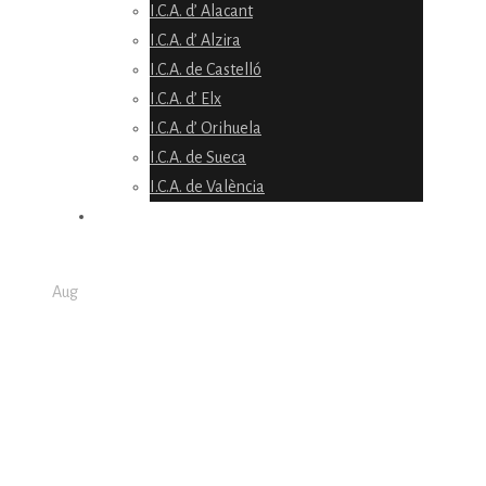
I.C.A. d’ Alacant
I.C.A. d’ Alzira
I.C.A. de Castelló
I.C.A. d’ Elx
I.C.A. d’ Orihuela
I.C.A. de Sueca
I.C.A. de València
NOTICIES
17
Aug
La Delegació del
Govern de la CV
reconeix al CVCA per