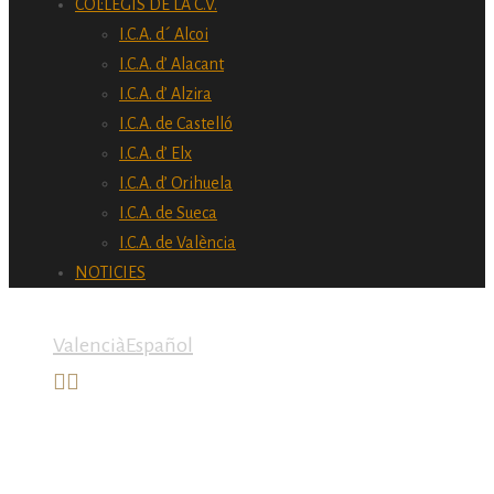
COL·LEGIS DE LA C.V.
I.C.A. d´ Alcoi
I.C.A. d’ Alacant
I.C.A. d’ Alzira
I.C.A. de Castelló
I.C.A. d’ Elx
I.C.A. d’ Orihuela
I.C.A. de Sueca
I.C.A. de València
NOTICIES
Valencià
Español