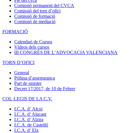
Ple del cvca
Comissió permanent del CVCA
Comissió del torn d’ofici
Comissió de formació
Comissió de mediació
FORMACIÓ
Calendari de Cursos
Vídeos dels cursos
III CONGRÉS DE L’ADVOCACIA VALENCIANA
TORN D’OFICI
General
Pòlissa d’assegurança
Part de sinistre
Decret 17/2017, de 10 de Febrer
COL·LEGIS DE LA C.V.
I.C.A. d´ Alcoi
I.C.A. d’ Alacant
I.C.A. d’ Alzira
I.C.A. de Castelló
I.C.A. d’ Elx