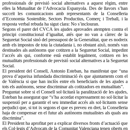
professionals de previsió social alternatives a aquest règim, entre
elles la Mutualitat de l’Advocacia Espanyola. Des de llavors s’han
succeït les comunicacions amb representants de la Conselleria
d’Economia Sostenible, Sectors Productius, Comerç i Treball, i la
resposta verbal rebuda ha sigut clara: No s’inclouran.
Segons el parer del CVCA les ajudes aprovades atempten contra el
principi constitucional d’igualtat, atés que no van a càrrec de la
Seguretat Social sinó del pressupost de la Generalitat, que es nodreix
amb els impostos de tota la ciutadania i, no obstant això, només van
destinades als autònoms que cotitzen a la Seguretat Social, impedint
l’accés als qui, conforme està establit legalment, cotitzen en les
mutualitats professionals de previsió social alternatives a la Seguretat
Social.
El president del Consell, Antonio Esteban, ha manifestat que “una
prova d’aqueixa infundada discriminació és que ajuntaments com el
de València si que han inclòs entre els beneficiaris de les ajudes a
tots els autònoms, sense discriminar als cotitzadors en mutualitats”.
Preguntat sobre si el Consell sol·licitarà la paralització de les ajudes,
Esteban ha assegurat que “s’ha acordat expressament no sol·licitar la
suspensió per a garantir el seu immediat accés als sol·licitants sense
perjudici que, si tot ix segons el que es preveu en dret, la Conselleria
haja de compensar en el futur als autònoms mutualistes als quals ara
discrimina”.
El President ha aprofitat per a explicar diversos fronts d’actuació que
els Col·legis d’Advocats de la Comunitat Valenciana tenen oberts en