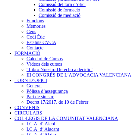
Comissió del torn d’ofici
Comissió de formació
Comissió de mediació
Funcions
Memories
Cens
Codi Ètic
Estatuts CVCA
Contacte
FORMACIÓ
Caledari de Cursos
Vídeos dels cursos
“Libro Nuestro Derecho a decidir”
III CONGRÉS DE L’ADVOCACIA VALENCIANA
TORN D’OFICI
General
Pòlissa d’assegurança
Part de sinistre
Decret 17/2017, de 10 de Febrer
CONVENIS
CIRCULARS
COL·LEGIS DE LA COMUNITAT VALENCIANA
I.C.A. d´ Alcoi
I.C.A. d’ Alacant
I.C.A. d’ Alzira