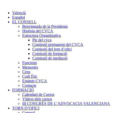
Valencià
Español
EL CONSELL
Benvinguda de la Presidenta
Història del CVCA
Estructura Organitzativa
Ple del cvca
Comissió permanent del CVCA
Comissió del torn d’ofici
Comissió de formació
Comissió de mediació
Funcions
Memories
Cens
Codi Ètic
Estatuts CVCA
Contacte
FORMACIÓ
Calendari de Cursos
Vídeos dels cursos
III CONGRÉS DE L’ADVOCACIA VALENCIANA
TORN D’OFICI
General