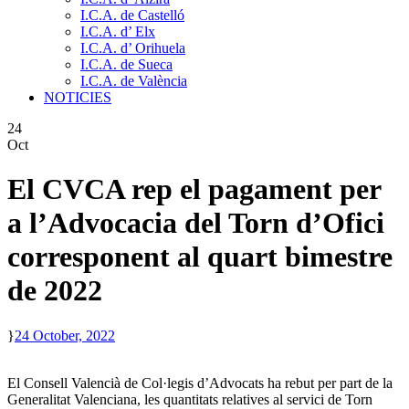
I.C.A. de Castelló
I.C.A. d’ Elx
I.C.A. d’ Orihuela
I.C.A. de Sueca
I.C.A. de València
NOTICIES
24
Oct
El CVCA rep el pagament per
a l’Advocacia del Torn d’Ofici
corresponent al quart bimestre
de 2022
24 October, 2022
El Consell Valencià de Col·legis d’Advocats ha rebut per part de la
Generalitat Valenciana, les quantitats relatives al servici de Torn