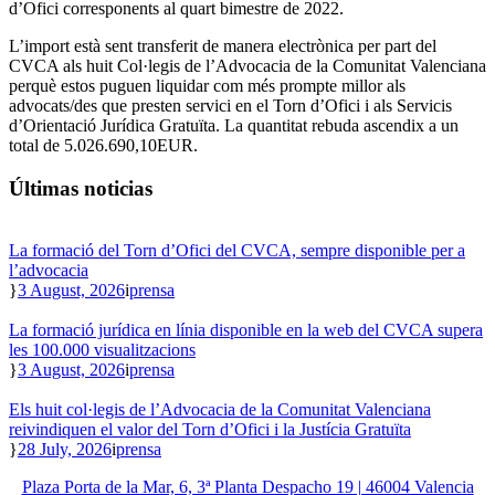
d’Ofici corresponents al quart bimestre de 2022.
L’import està sent transferit de manera electrònica per part del
CVCA als huit Col·legis de l’Advocacia de la Comunitat Valenciana
perquè estos puguen liquidar com més prompte millor als
advocats/des que presten servici en el Torn d’Ofici i als Servicis
d’Orientació Jurídica Gratuïta. La quantitat rebuda ascendix a un
total de 5.026.690,10EUR.
Últimas noticias
La formació del Torn d’Ofici del CVCA, sempre disponible per a
l’advocacia
3 August, 2026
prensa
La formació jurídica en línia disponible en la web del CVCA supera
les 100.000 visualitzacions
3 August, 2026
prensa
Els huit col·legis de l’Advocacia de la Comunitat Valenciana
reivindiquen el valor del Torn d’Ofici i la Justícia Gratuïta
28 July, 2026
prensa
Plaza Porta de la Mar, 6, 3ª Planta Despacho 19 | 46004 Valencia