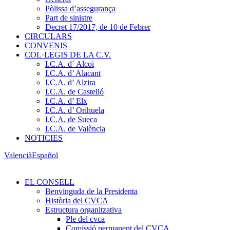
Pòlissa d’assegurança
Part de sinistre
Decret 17/2017, de 10 de Febrer
CIRCULARS
CONVENIS
COL·LEGIS DE LA C.V.
I.C.A. d´ Alcoi
I.C.A. d’ Alacant
I.C.A. d’ Alzira
I.C.A. de Castelló
I.C.A. d’ Elx
I.C.A. d’ Orihuela
I.C.A. de Sueca
I.C.A. de València
NOTICIES
Valencià
Español
EL CONSELL
Benvinguda de la Presidenta
Història del CVCA
Estructura organitzativa
Ple del cvca
Comissió permanent del CVCA