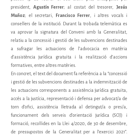
president,
Agustín Ferrer
; al costat del tresorer,
Jesús
Muñoz
; el secretari,
Francisco Ferrer
, i altres vocals i
consellers de la institució. Durant la trobada telemàtica es
va aprovar la signatura del Conveni amb la Generalitat,
relatiu a la concessió i gestió de les subvencions destinades
a sufragar les actuacions de l’advocacia en matèria
d’assistència jurídica gratuïta i la realització d’accions
formatives, entre altres matèries.
En concret, el text del document fa referència a la “concessió
i gestió de les subvencions destinades a la indemnització de
les actuacions corresponents a assistència jurídica gratuïta,
accés a la justícia, representació i defensa per advocat/a de
torn d’ofici, assistència lletrada al detingut/a o pres/a,
funcionament dels serveis d’orientació jurídica (SOJ) i
formació, recollides en la Llei 4/2020, de 30 de desembre,
de pressupostos de la Generalitat per a l’exercici 2021”.