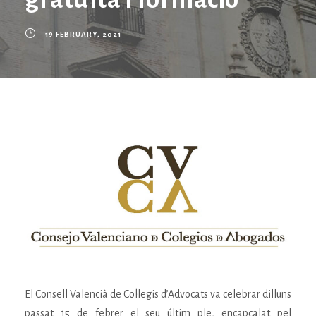
19 FEBRUARY, 2021
El Consell Valencià de Col·legis d’Advocats va celebrar dilluns
passat 15 de febrer el seu últim ple, encapçalat pel