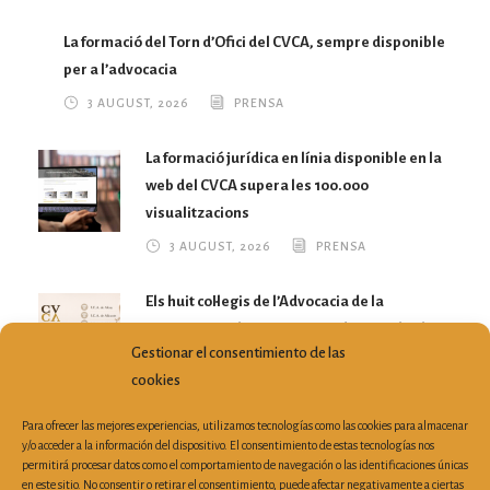
La formació del Torn d’Ofici del CVCA, sempre disponible
per a l’advocacia
3 AUGUST, 2026
PRENSA
La formació jurídica en línia disponible en la
web del CVCA supera les 100.000
visualitzacions
3 AUGUST, 2026
PRENSA
Els huit col·legis de l’Advocacia de la
Comunitat Valenciana reivindiquen el valor
Gestionar el consentimiento de las
del Torn d’Ofici i la Justícia Gratuïta
cookies
28 JULY, 2026
PRENSA
Para ofrecer las mejores experiencias, utilizamos tecnologías como las cookies para almacenar
y/o acceder a la información del dispositivo. El consentimiento de estas tecnologías nos
permitirá procesar datos como el comportamiento de navegación o las identificaciones únicas
en este sitio. No consentir o retirar el consentimiento, puede afectar negativamente a ciertas