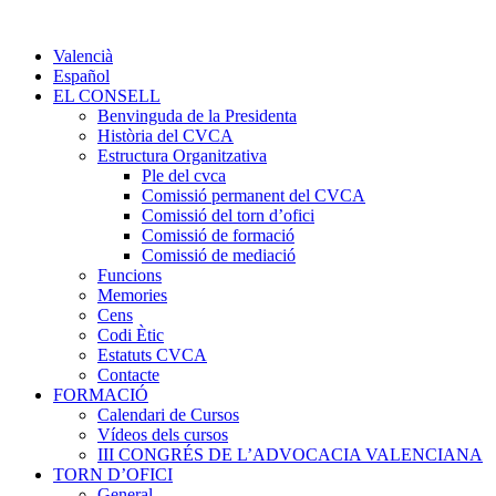
Valencià
Español
EL CONSELL
Benvinguda de la Presidenta
Història del CVCA
Estructura Organitzativa
Ple del cvca
Comissió permanent del CVCA
Comissió del torn d’ofici
Comissió de formació
Comissió de mediació
Funcions
Memories
Cens
Codi Ètic
Estatuts CVCA
Contacte
FORMACIÓ
Calendari de Cursos
Vídeos dels cursos
III CONGRÉS DE L’ADVOCACIA VALENCIANA
TORN D’OFICI
General