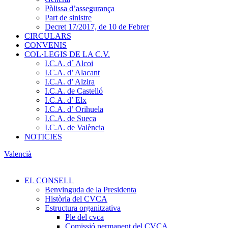
Pòlissa d’assegurança
Part de sinistre
Decret 17/2017, de 10 de Febrer
CIRCULARS
CONVENIS
COL·LEGIS DE LA C.V.
I.C.A. d´ Alcoi
I.C.A. d’ Alacant
I.C.A. d’ Alzira
I.C.A. de Castelló
I.C.A. d’ Elx
I.C.A. d’ Orihuela
I.C.A. de Sueca
I.C.A. de València
NOTICIES
Valencià
EL CONSELL
Benvinguda de la Presidenta
Història del CVCA
Estructura organitzativa
Ple del cvca
Comissió permanent del CVCA