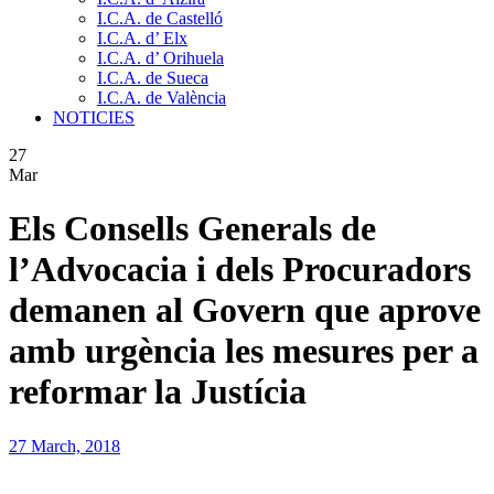
I.C.A. de Castelló
I.C.A. d’ Elx
I.C.A. d’ Orihuela
I.C.A. de Sueca
I.C.A. de València
NOTICIES
27
Mar
Els Consells Generals de
l’Advocacia i dels Procuradors
demanen al Govern que aprove
amb urgència les mesures per a
reformar la Justícia
27 March, 2018