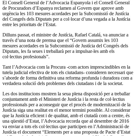
El Consell General de l’Advocacia Espanyola i el Consell General
de Procuradors d’Espanya reclamen al Govern que aprove amb
urgència les 103 mesures acordades per la Subcomissió de Justícia
del Congrés dels Diputats per a col·locar d’una vegada a la Justícia
entre les prioritats de l’Estat.
Dilluns passat, el ministre de Justícia, Rafael Catalá, va anunciar a
través d’una nota de premsa que el “Govern assumix les 103
mesures acordades en la Subcomissió de Justícia del Congrés dels
Diputats, les fa seues i treballarà per a impulsar-les amb els
col·lectius profesionals”.
Tant l’Advocacia com la Procura -com actors imprescindibles en la
tutela judicial efectiva de tots els ciutadans- consideren necessari que
s’aborde de forma definitiva una reforma profunda i duradora com a
verdadera solució dels problemes dels ciutadans i de la societat.
Les dos institucions mostren la seua plena disposició per a treballar
conjuntament amb el Ministeri de Justícia i la resta de col·lectius
professionals per a aconseguir que el procés de modernització de la
Justícia siga una realitat en el menor termini possible. Al considerar
que la Justícia eficient i de qualitat, amb el ciutadà com a centre, és
una qüestió d’Estat, l’Advocacia recorda que al desembre de 2016
va enviar a tots els col·lectius que participen en l’Administració de
Justícia el document “Elements per a una proposta de Pacte d’Estat