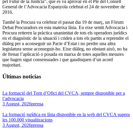
pel Futur de la Justicia”, que es va aprovar en el Ple del Consell
General de l’Advocacia Espanyola celebrat el 24 de novembre de
2016.
També la Procura va celebrar el passat dia 19 de març, un Fòrum
Debat Procuradors en esta mateixa línia. En eixe sentit Advocacia i
Procura reiteren la pràctica unanimitat de tots els operadors jurídics
en el diagnòstic de la situació i criden a tots els partits a reprendre el
diàleg per a aconseguir un Pacte d’Estat i no perdre una altra
legislatura sense aconseguir-ho. Eixe diàleg, no obstant això, no ha
de frenar l’aplicació o posada en marxa de totes aquelles mesures
que hagen sigut consensuades i que gaudisquen d’un acord
majoritari.
Últimas noticias
La formació del Torn d’Ofici del CVCA, sempre disponible per a
l’advocacia
3 August, 2026
prensa
La formació jurídica en línia disponible en la web del CVCA supera
les 100.000 visualitzacions
3 August, 2026
prensa