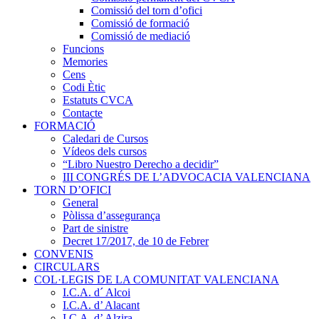
Comissió del torn d’ofici
Comissió de formació
Comissió de mediació
Funcions
Memories
Cens
Codi Ètic
Estatuts CVCA
Contacte
FORMACIÓ
Caledari de Cursos
Vídeos dels cursos
“Libro Nuestro Derecho a decidir”
III CONGRÉS DE L’ADVOCACIA VALENCIANA
TORN D’OFICI
General
Pòlissa d’assegurança
Part de sinistre
Decret 17/2017, de 10 de Febrer
CONVENIS
CIRCULARS
COL·LEGIS DE LA COMUNITAT VALENCIANA
I.C.A. d´ Alcoi
I.C.A. d’ Alacant
I.C.A. d’ Alzira