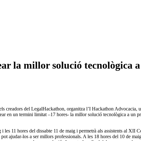
 la millor solució tecnològica a
ls creadors del LegalHackathon, organitza l’I Hackathon Advocacia, un 
r en un termini limitat –17 hores- la millor solució tecnològica a un pro
ig i les 11 hores del dissabte 11 de maig i permetrà als assistents al X
 pot ajudar-los a ser millors professionals. A les 18 hores del 10 de ma