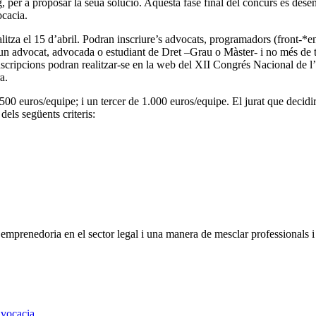
 per a proposar la seua solució. Aquesta fase final del concurs es desenv
ocacia.
litza el 15 d’abril. Podran inscriure’s advocats, programadors (front-*e
n advocat, advocada o estudiant de Dret –Grau o Màster- i no més de t
inscripcions podran realitzar-se en la web del XII Congrés Nacional de 
a.
00 euros/equipe; i un tercer de 1.000 euros/equipe. El jurat que decidirà
 dels següents criteris:
prenedoria en el sector legal i una manera de mesclar professionals i i
dvocacia