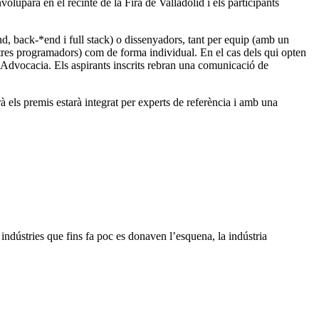
oluparà en el recinte de la Fira de Valladolid i els participants
nd, back-*end i full stack) o dissenyadors, tant per equip (amb un
res programadors) com de forma individual. En el cas dels qui opten
l’Advocacia. Els aspirants inscrits rebran una comunicació de
 els premis estarà integrat per experts de referència i amb una
ndústries que fins fa poc es donaven l’esquena, la indústria