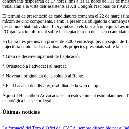
concursants disposaran de 17 hores, fins a les 11 hores de l’11 de maig,
treballaran a la vista dels assistents al XII Congrés Nacional de l’Adv
El termini de presentació de candidatures comença el 22 de març i fina
màxim de cinc components, i amb la presència obligatòria d’almenys u
per la modalitat individual, l’Organització els buscarà un equip. Les 
l’Organització informant sobre l’acceptació o no de la seua candidatur
Hi haurà tres premis: un primer de 3.000 euros/equipe; un segon de 1.5
trajectòria contrastada, i avaluarà els projectes presentats sobre la base
* Grau de desenvolupament de l’aplicació.
* Orientació a l’advocat i al mercat.
* Novetat i originalitat de la solució al Repte.
* Estil i acabat del disseny, usabilitat de la web o app.
Aquest I Hackathon Advocacia és un esdeveniment estimulant per a l’em
tecnològica i el sector legal.
Últimas noticias
La formació del Torn d’Ofici del CVCA, sempre disponible per a l’a