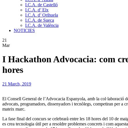
I.C.A. de Castelló
I.C.A. d’ Elx
I.C.A. d’ Orihuela
I.C.A. de Sueca
I.C.A. de València
NOTICIES
21
Mar
I Hackathon Advocacia: com crear
hores
21 March, 2019
El Consell General de l’Advocacia Espanyola, amb la col·laboració de
advocats, programadors, dissenyadors i tecnòlegs, competiran per a crea
mateix marc.
La fase final del concurs se celebrarà entre les 18 hores del 10 de ma
es crea tecnologia útil per a resoldre problemes concrets i com aquesta