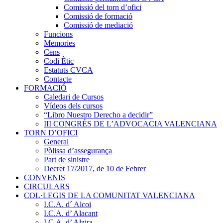
Comissió del torn d’ofici
Comissió de formació
Comissió de mediació
Funcions
Memories
Cens
Codi Ètic
Estatuts CVCA
Contacte
FORMACIÓ
Caledari de Cursos
Vídeos dels cursos
“Libro Nuestro Derecho a decidir”
III CONGRÉS DE L’ADVOCACIA VALENCIANA
TORN D’OFICI
General
Pòlissa d’assegurança
Part de sinistre
Decret 17/2017, de 10 de Febrer
CONVENIS
CIRCULARS
COL·LEGIS DE LA COMUNITAT VALENCIANA
I.C.A. d´ Alcoi
I.C.A. d’ Alacant
I.C.A. d’ Alzira