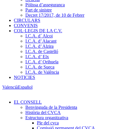
Pòlissa d’assegurança
Part de sinistre
Decret 17/2017, de 10 de Febrer
CIRCULARS
CONVENIS
COL·LEGIS DE LA C.V.
I.C.A. d´ Alcoi
I.C.A. d’ Alacant
I.C.A. d’ Alzira
I.C.A. de Castelló
I.C.A. d’ Elx
I.C.A. d’ Orihuela
I.C.A. de Sueca
I.C.A. de València
NOTICIES
Valencià
Español
EL CONSELL
Benvinguda de la Presidenta
Història del CVCA
Estructura organitzativa
Ple del cvca
Comissió permanent del CVCA