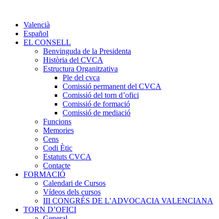
Valencià
Español
EL CONSELL
Benvinguda de la Presidenta
Història del CVCA
Estructura Organitzativa
Ple del cvca
Comissió permanent del CVCA
Comissió del torn d’ofici
Comissió de formació
Comissió de mediació
Funcions
Memories
Cens
Codi Ètic
Estatuts CVCA
Contacte
FORMACIÓ
Calendari de Cursos
Vídeos dels cursos
III CONGRÉS DE L’ADVOCACIA VALENCIANA
TORN D’OFICI
General