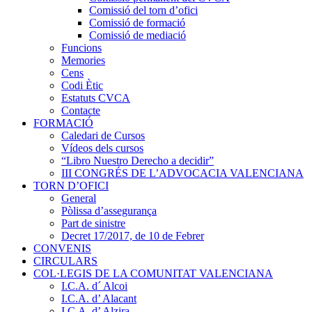
Comissió del torn d’ofici
Comissió de formació
Comissió de mediació
Funcions
Memories
Cens
Codi Ètic
Estatuts CVCA
Contacte
FORMACIÓ
Caledari de Cursos
Vídeos dels cursos
“Libro Nuestro Derecho a decidir”
III CONGRÉS DE L’ADVOCACIA VALENCIANA
TORN D’OFICI
General
Pòlissa d’assegurança
Part de sinistre
Decret 17/2017, de 10 de Febrer
CONVENIS
CIRCULARS
COL·LEGIS DE LA COMUNITAT VALENCIANA
I.C.A. d´ Alcoi
I.C.A. d’ Alacant
I.C.A. d’ Alzira