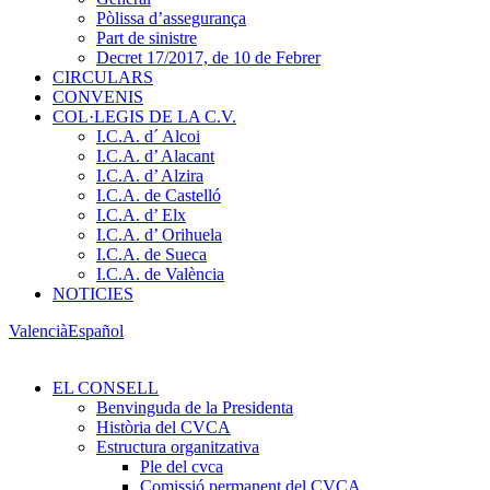
Pòlissa d’assegurança
Part de sinistre
Decret 17/2017, de 10 de Febrer
CIRCULARS
CONVENIS
COL·LEGIS DE LA C.V.
I.C.A. d´ Alcoi
I.C.A. d’ Alacant
I.C.A. d’ Alzira
I.C.A. de Castelló
I.C.A. d’ Elx
I.C.A. d’ Orihuela
I.C.A. de Sueca
I.C.A. de València
NOTICIES
Valencià
Español
EL CONSELL
Benvinguda de la Presidenta
Història del CVCA
Estructura organitzativa
Ple del cvca
Comissió permanent del CVCA