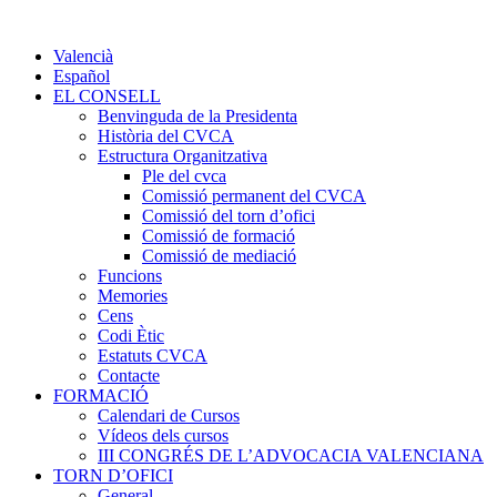
Valencià
Español
EL CONSELL
Benvinguda de la Presidenta
Història del CVCA
Estructura Organitzativa
Ple del cvca
Comissió permanent del CVCA
Comissió del torn d’ofici
Comissió de formació
Comissió de mediació
Funcions
Memories
Cens
Codi Ètic
Estatuts CVCA
Contacte
FORMACIÓ
Calendari de Cursos
Vídeos dels cursos
III CONGRÉS DE L’ADVOCACIA VALENCIANA
TORN D’OFICI
General