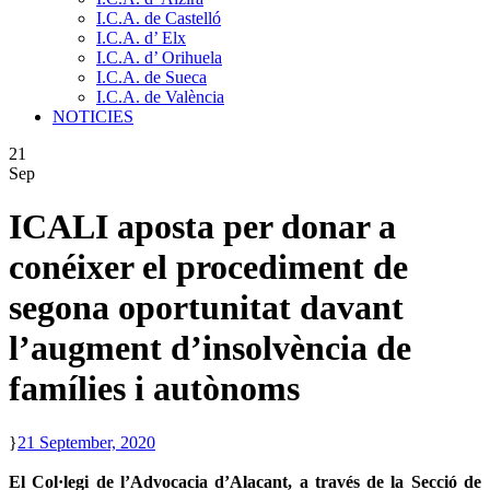
I.C.A. de Castelló
I.C.A. d’ Elx
I.C.A. d’ Orihuela
I.C.A. de Sueca
I.C.A. de València
NOTICIES
21
Sep
ICALI aposta per donar a
conéixer el procediment de
segona oportunitat davant
l’augment d’insolvència de
famílies i autònoms
21 September, 2020
El Col·legi de l’Advocacia d’Alacant, a través de la Secció de