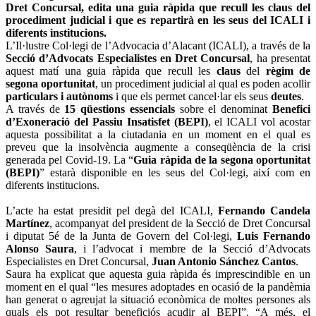
Dret Concursal, edita una guia ràpida que recull les claus del
procediment judicial i que es repartirà en les seus del ICALI i
diferents institucions.
L’Il·lustre Col·legi de l’Advocacia d’Alacant (ICALI), a través de la
Secció d’Advocats Especialistes en Dret Concursal
, ha presentat
aquest matí una guia ràpida que recull les
claus
del
règim de
segona oportunitat
, un procediment judicial al qual es poden acollir
particulars i autònoms
i que els permet cancel·lar els seus
deutes
.
A través de
15 qüestions essencials
sobre el denominat
Benefici
d’Exoneració del Passiu Insatisfet (BEPI)
, el ICALI vol acostar
aquesta possibilitat a la ciutadania en un moment en el qual es
preveu que la insolvència augmente a conseqüència de la crisi
generada pel Covid-19. La “
Guia ràpida de la segona oportunitat
(BEPI)
” estarà disponible en les seus del Col·legi, així com en
diferents institucions.
L’acte ha estat presidit pel degà del ICALI,
Fernando Candela
Martínez
, acompanyat del president de la Secció de Dret Concursal
i diputat 5é de la Junta de Govern del Col·legi,
Luis Fernando
Alonso Saura
, i l’advocat i membre de la Secció d’Advocats
Especialistes en Dret Concursal,
Juan Antonio Sánchez Cantos
.
Saura ha explicat que aquesta guia ràpida és imprescindible en un
moment en el qual “les mesures adoptades en ocasió de la pandèmia
han generat o agreujat la situació econòmica de moltes persones als
quals els pot resultar beneficiós acudir al BEPI”. “A més, el