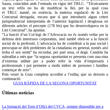
Saura, coincidint amb l’entrada en vigor del TRLC. “Tècnicament
un text refós no ha de modificar la llei, per la qual cosa
el TRLC manté, en essència, la mateixa regulació de la Llei
Concursal derogada, encara que sí que introdueix algun criteri
jurisprudencial interpretatiu de l’anterior legislació i desglossa en
diferents articles el precepte (178 bis) que ho desenvolupava en la
Llei Concursal”, ha apuntat.
“La funció d’un Col·legi de l’Advocacia no és només vetlar per la
defensa dels interessos corporatius, sinó també obrir-se a la funció
social de la professió. L’advocacia ha de contribuir a la pau social i
preocupar-se dels problemes de la ciutadania en general, només així
troba el seu sentit” ha recordat, per part seua, el degà. Candela ha
subratllat a més que “la segona oportunitat es presenta com una eina
d’extrema utilitat per a poder refer la vida d’empresaris i
professionals i pot permetre a molts milers de persones i famílies
començar de zero”.
Pots veure la Guia completa accedint a l’enllaç que us deixem a
continuació:
GUIA RÀPIDA DE LA SEGONA OPORTUNITAT
Últimas noticias
La formació del Torn d’Ofici del CVCA, sempre disponible per a