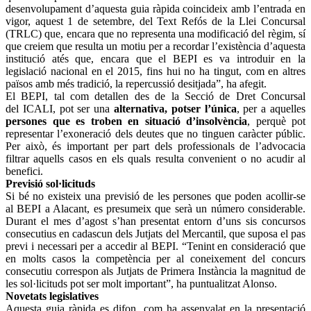
desenvolupament d’aquesta guia ràpida coincideix amb l’entrada en
vigor, aquest 1 de setembre, del Text Refós de la Llei Concursal
(TRLC) que, encara que no representa una modificació del règim, sí
que creiem que resulta un motiu per a recordar l’existència d’aquesta
institució atés que, encara que el BEPI es va introduir en la
legislació nacional en el 2015, fins hui no ha tingut, com en altres
països amb més tradició, la repercussió desitjada”, ha afegit.
El BEPI, tal com detallen des de la Secció de Dret Concursal
del ICALI, pot ser una
alternativa, potser l’única
, per a aquelles
persones que es troben en situació d’insolvència
, perquè pot
representar l’exoneració dels deutes que no tinguen caràcter públic.
Per això, és important per part dels professionals de l’advocacia
filtrar aquells casos en els quals resulta convenient o no acudir al
benefici.
Previsió sol·licituds
Si bé no existeix una previsió de les persones que poden acollir-se
al BEPI a Alacant, es presumeix que serà un número considerable.
Durant el mes d’agost s’han presentat entorn d’uns sis concursos
consecutius en cadascun dels Jutjats del Mercantil, que suposa el pas
previ i necessari per a accedir al BEPI. “Tenint en consideració que
en molts casos la competència per al coneixement del concurs
consecutiu correspon als Jutjats de Primera Instància la magnitud de
les sol·licituds pot ser molt important”, ha puntualitzat Alonso.
Novetats legislatives
Aquesta guia ràpida es difon, com ha assenyalat en la presentació