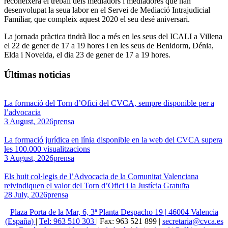
reconeixerà el treball dels mediadors i mediadores que han
desenvolupat la seua labor en el Servei de Mediació Intrajudicial
Familiar, que compleix aquest 2020 el seu desé aniversari.
La jornada pràctica tindrà lloc a més en les seus del ICALI a Villena
el 22 de gener de 17 a 19 hores i en les seus de Benidorm, Dénia,
Elda i Novelda, el dia 23 de gener de 17 a 19 hores.
Últimas noticias
La formació del Torn d’Ofici del CVCA, sempre disponible per a
l’advocacia
3 August, 2026
prensa
La formació jurídica en línia disponible en la web del CVCA supera
les 100.000 visualitzacions
3 August, 2026
prensa
Els huit col·legis de l’Advocacia de la Comunitat Valenciana
reivindiquen el valor del Torn d’Ofici i la Justícia Gratuïta
28 July, 2026
prensa
Plaza Porta de la Mar, 6, 3ª Planta Despacho 19 | 46004 Valencia
(España)
|
Tel: 963 510 303
| Fax: 963 521 899 |
secretaria@cvca.es