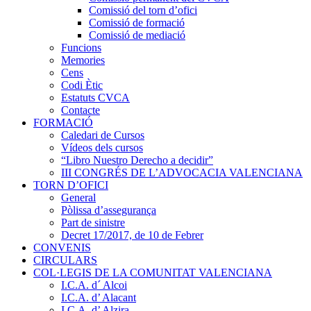
Comissió del torn d’ofici
Comissió de formació
Comissió de mediació
Funcions
Memories
Cens
Codi Ètic
Estatuts CVCA
Contacte
FORMACIÓ
Caledari de Cursos
Vídeos dels cursos
“Libro Nuestro Derecho a decidir”
III CONGRÉS DE L’ADVOCACIA VALENCIANA
TORN D’OFICI
General
Pòlissa d’assegurança
Part de sinistre
Decret 17/2017, de 10 de Febrer
CONVENIS
CIRCULARS
COL·LEGIS DE LA COMUNITAT VALENCIANA
I.C.A. d´ Alcoi
I.C.A. d’ Alacant
I.C.A. d’ Alzira