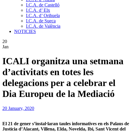
I.C.A. de Castelló
I.C.A. d’ Elx
I.C.A. d’ Orihuela
I.C.A. de Sueca
I.C.A. de València
NOTICIES
20
Jan
ICALI organitza una setmana
d’activitats en totes les
delegacions per a celebrar el
Dia Europeu de la Mediació
20 January, 2020
El 21 de gener s’instal·laran taules informatives en els Palaus de
Justícia d’Alacant, Villena, Elda, Novelda, Ibi, Sant Vicent del