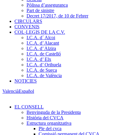
Pòlissa d’assegurança
Part de sinistre
Decret 17/2017, de 10 de Febrer
CIRCULARS
CONVENIS
COL·LEGIS DE LA C.V.
I.C.A. d´ Alcoi
I.C.A. d’ Alacant
I.C.A. d’ Alzira
I.C.A. de Castelló
I.C.A. d’ Elx
I.C.A. d’ Orihuela
I.C.A. de Sueca
I.C.A. de València
NOTICIES
Valencià
Español
EL CONSELL
Benvinguda de la Presidenta
Història del CVCA
Estructura organitzativa
Ple del cvca
Comissió permanent del CVCA