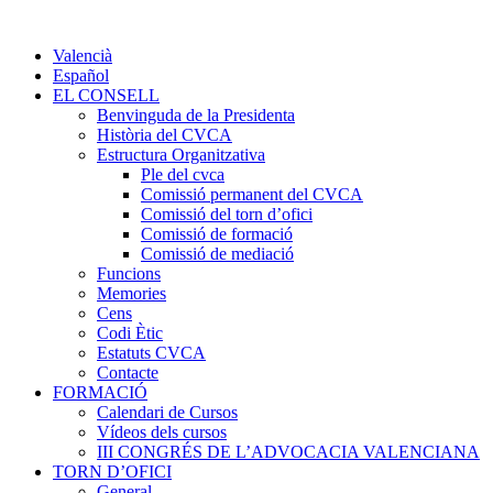
Valencià
Español
EL CONSELL
Benvinguda de la Presidenta
Història del CVCA
Estructura Organitzativa
Ple del cvca
Comissió permanent del CVCA
Comissió del torn d’ofici
Comissió de formació
Comissió de mediació
Funcions
Memories
Cens
Codi Ètic
Estatuts CVCA
Contacte
FORMACIÓ
Calendari de Cursos
Vídeos dels cursos
III CONGRÉS DE L’ADVOCACIA VALENCIANA
TORN D’OFICI
General