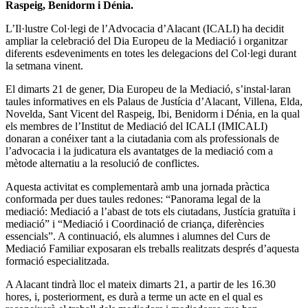
Raspeig, Benidorm i Dénia.
L’Il·lustre Col·legi de l’Advocacia d’Alacant (ICALI) ha decidit
ampliar la celebració del Dia Europeu de la Mediació i organitzar
diferents esdeveniments en totes les delegacions del Col·legi durant
la setmana vinent.
El dimarts 21 de gener, Dia Europeu de la Mediació, s’instal·laran
taules informatives en els Palaus de Justícia d’Alacant, Villena, Elda,
Novelda, Sant Vicent del Raspeig, Ibi, Benidorm i Dénia, en la qual
els membres de l’Institut de Mediació del ICALI (IMICALI)
donaran a conéixer tant a la ciutadania com als professionals de
l’advocacia i la judicatura els avantatges de la mediació com a
mètode alternatiu a la resolució de conflictes.
Aquesta activitat es complementarà amb una jornada pràctica
conformada per dues taules redones: “Panorama legal de la
mediació: Mediació a l’abast de tots els ciutadans, Justícia gratuïta i
mediació” i “Mediació i Coordinació de criança, diferències
essencials”. A continuació, els alumnes i alumnes del Curs de
Mediació Familiar exposaran els treballs realitzats després d’aquesta
formació especialitzada.
A Alacant tindrà lloc el mateix dimarts 21, a partir de les 16.30
hores, i, posteriorment, es durà a terme un acte en el qual es