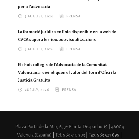
per a l’advocacia
3 AUGUST, 2026
PRENSA
La formació jurídica en línia disponible en la web del
CVCA supera les 100.000 visualitzacions
3 AUGUST, 2026
PRENSA
Els huit col·legis de l’Advocacia de la Comunitat
Valenciana reivindiquen el valor del Torn d’Ofici i la
Justícia Gratuïta
28 JULY, 2026
PRENSA
Plaza Porta de la Mar, 6, 3ª Planta Despacho 19 | 46004
Valencia (España)
|
Tel: 963 510 303
| Fax: 963 521 899 |