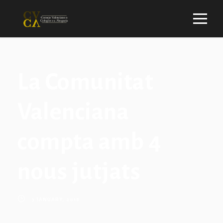
La Comunitat
Valenciana
compta amb 4
nous jutjats
3 JANUARY, 2018