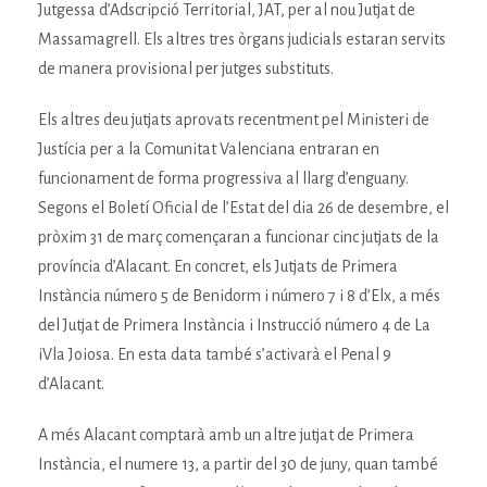
Jutgessa d’Adscripció Territorial, JAT, per al nou Jutjat de
Massamagrell. Els altres tres òrgans judicials estaran servits
de manera provisional per jutges substituts.
Els altres deu jutjats aprovats recentment pel Ministeri de
Justícia per a la Comunitat Valenciana entraran en
funcionament de forma progressiva al llarg d’enguany.
Segons el Boletí Oficial de l’Estat del dia 26 de desembre, el
pròxim 31 de març començaran a funcionar cinc jutjats de la
província d’Alacant. En concret, els Jutjats de Primera
Instància número 5 de Benidorm i número 7 i 8 d’Elx, a més
del Jutjat de Primera Instància i Instrucció número 4 de La
iVla Joiosa. En esta data també s’activarà el Penal 9
d’Alacant.
A més Alacant comptarà amb un altre jutjat de Primera
Instància, el numere 13, a partir del 30 de juny, quan també