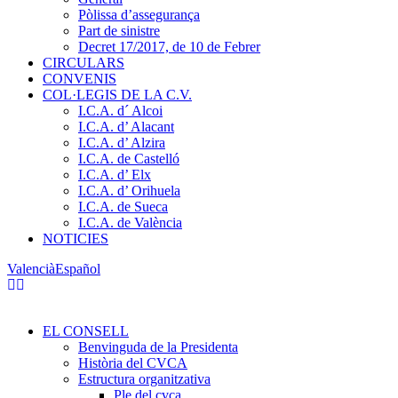
Pòlissa d’assegurança
Part de sinistre
Decret 17/2017, de 10 de Febrer
CIRCULARS
CONVENIS
COL·LEGIS DE LA C.V.
I.C.A. d´ Alcoi
I.C.A. d’ Alacant
I.C.A. d’ Alzira
I.C.A. de Castelló
I.C.A. d’ Elx
I.C.A. d’ Orihuela
I.C.A. de Sueca
I.C.A. de València
NOTICIES
Valencià
Español
EL CONSELL
Benvinguda de la Presidenta
Història del CVCA
Estructura organitzativa
Ple del cvca