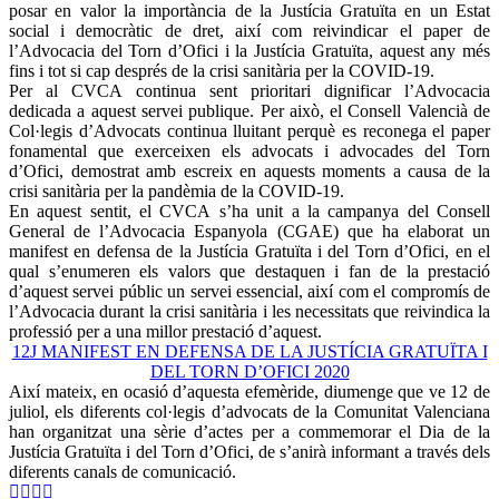
posar en valor la importància de la Justícia Gratuïta en un Estat
social i democràtic de dret, així com reivindicar el paper de
l’Advocacia del Torn d’Ofici i la Justícia Gratuïta, aquest any més
fins i tot si cap després de la crisi sanitària per la COVID-19.
Per al CVCA continua sent prioritari dignificar l’Advocacia
dedicada a aquest servei publique. Per això, el Consell Valencià de
Col·legis d’Advocats continua lluitant perquè es reconega el paper
fonamental que exerceixen els advocats i advocades del Torn
d’Ofici, demostrat amb escreix en aquests moments a causa de la
crisi sanitària per la pandèmia de la COVID-19.
En aquest sentit, el CVCA s’ha unit a la campanya del Consell
General de l’Advocacia Espanyola (CGAE) que ha elaborat un
manifest en defensa de la Justícia Gratuïta i del Torn d’Ofici, en el
qual s’enumeren els valors que destaquen i fan de la prestació
d’aquest servei públic un servei essencial, així com el compromís de
l’Advocacia durant la crisi sanitària i les necessitats que reivindica la
professió per a una millor prestació d’aquest.
12J MANIFEST EN DEFENSA DE LA JUSTÍCIA GRATUÏTA I
DEL TORN D’OFICI 2020
Així mateix, en ocasió d’aquesta efemèride, diumenge que ve 12 de
juliol, els diferents col·legis d’advocats de la Comunitat Valenciana
han organitzat una sèrie d’actes per a commemorar el Dia de la
Justícia Gratuïta i del Torn d’Ofici, de s’anirà informant a través dels
diferents canals de comunicació.