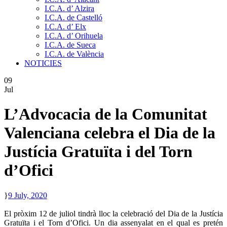
I.C.A. d’ Alzira
I.C.A. de Castelló
I.C.A. d’ Elx
I.C.A. d’ Orihuela
I.C.A. de Sueca
I.C.A. de València
NOTICIES
09
Jul
L’Advocacia de la Comunitat
Valenciana celebra el Dia de la
Justícia Gratuïta i del Torn
d’Ofici
9 July, 2020
El pròxim 12 de juliol tindrà lloc la celebració del Dia de la Justícia
Gratuïta i el Torn d’Ofici. Un dia assenyalat en el qual es pretén