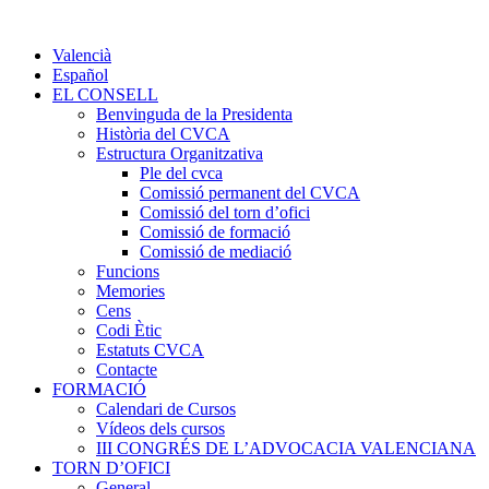
Valencià
Español
EL CONSELL
Benvinguda de la Presidenta
Història del CVCA
Estructura Organitzativa
Ple del cvca
Comissió permanent del CVCA
Comissió del torn d’ofici
Comissió de formació
Comissió de mediació
Funcions
Memories
Cens
Codi Ètic
Estatuts CVCA
Contacte
FORMACIÓ
Calendari de Cursos
Vídeos dels cursos
III CONGRÉS DE L’ADVOCACIA VALENCIANA
TORN D’OFICI
General