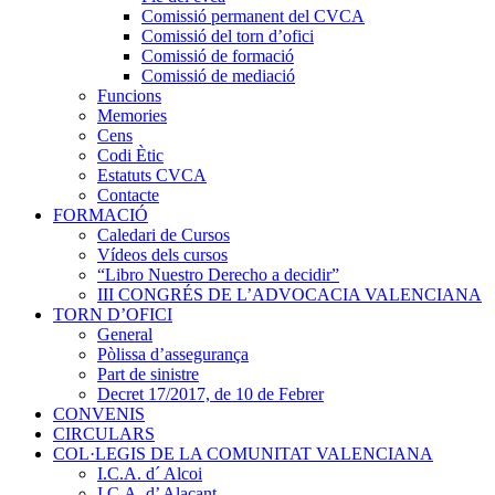
Comissió permanent del CVCA
Comissió del torn d’ofici
Comissió de formació
Comissió de mediació
Funcions
Memories
Cens
Codi Ètic
Estatuts CVCA
Contacte
FORMACIÓ
Caledari de Cursos
Vídeos dels cursos
“Libro Nuestro Derecho a decidir”
III CONGRÉS DE L’ADVOCACIA VALENCIANA
TORN D’OFICI
General
Pòlissa d’assegurança
Part de sinistre
Decret 17/2017, de 10 de Febrer
CONVENIS
CIRCULARS
COL·LEGIS DE LA COMUNITAT VALENCIANA
I.C.A. d´ Alcoi
I.C.A. d’ Alacant