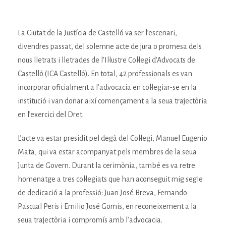
La Ciutat de la Justícia de Castelló va ser l’escenari,
divendres passat, del solemne acte de jura o promesa dels
nous lletrats i lletrades de l’Il·lustre Col·legi d’Advocats de
Castelló (ICA Castelló). En total, 42 professionals es van
incorporar oficialment a l’advocacia en col·legiar-se en la
institució i van donar així començament a la seua trajectòria
en l’exercici del Dret.
L’acte va estar presidit pel degà del Col·legi, Manuel Eugenio
Mata, qui va estar acompanyat pels membres de la seua
Junta de Govern. Durant la cerimònia, també es va retre
homenatge a tres col·legiats que han aconseguit mig segle
de dedicació a la professió: Juan José Breva, Fernando
Pascual Peris i Emilio José Gomis, en reconeixement a la
seua trajectòria i compromís amb l’advocacia.