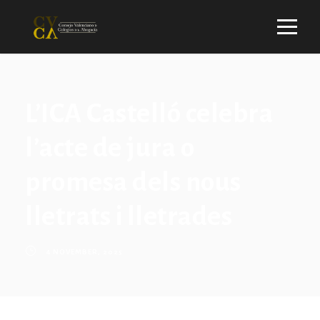
L’ICA Castelló celebra
l’acte de jura o
promesa dels nous
lletrats i lletrades
4 NOVEMBER, 2025