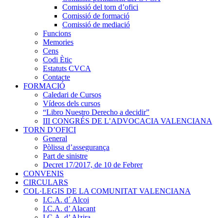
Comissió del torn d’ofici
Comissió de formació
Comissió de mediació
Funcions
Memories
Cens
Codi Ètic
Estatuts CVCA
Contacte
FORMACIÓ
Caledari de Cursos
Vídeos dels cursos
“Libro Nuestro Derecho a decidir”
III CONGRÉS DE L’ADVOCACIA VALENCIANA
TORN D’OFICI
General
Pòlissa d’assegurança
Part de sinistre
Decret 17/2017, de 10 de Febrer
CONVENIS
CIRCULARS
COL·LEGIS DE LA COMUNITAT VALENCIANA
I.C.A. d´ Alcoi
I.C.A. d’ Alacant
I.C.A. d’ Alzira