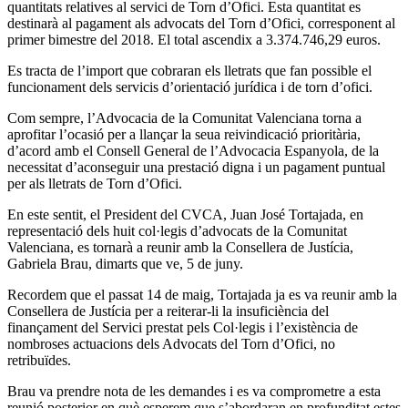
quantitats relatives al servici de Torn d’Ofici. Esta quantitat es
destinarà al pagament als advocats del Torn d’Ofici, corresponent al
primer bimestre del 2018. El total ascendix a 3.374.746,29 euros.
Es tracta de l’import que cobraran els lletrats que fan possible el
funcionament dels servicis d’orientació jurídica i de torn d’ofici.
Com sempre, l’Advocacia de la Comunitat Valenciana torna a
aprofitar l’ocasió per a llançar la seua reivindicació prioritària,
d’acord amb el Consell General de l’Advocacia Espanyola, de la
necessitat d’aconseguir una prestació digna i un pagament puntual
per als lletrats de Torn d’Ofici.
En este sentit, el President del CVCA, Juan José Tortajada, en
representació dels huit col·legis d’advocats de la Comunitat
Valenciana, es tornarà a reunir amb la Consellera de Justícia,
Gabriela Brau, dimarts que ve, 5 de juny.
Recordem que el passat 14 de maig, Tortajada ja es va reunir amb la
Consellera de Justícia per a reiterar-li la insuficiència del
finançament del Servici prestat pels Col·legis i l’existència de
nombroses actuacions dels Advocats del Torn d’Ofici, no
retribuïdes.
Brau va prendre nota de les demandes i es va comprometre a esta
reunió posterior en què esperem que s’abordaran en profunditat estes