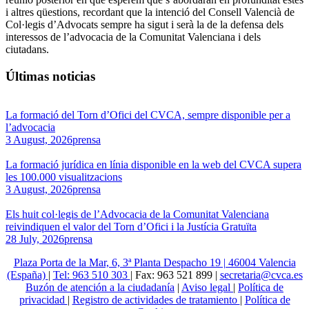
i altres qüestions, recordant que la intenció del Consell Valencià de
Col·legis d’Advocats sempre ha sigut i serà la de la defensa dels
interessos de l’advocacia de la Comunitat Valenciana i dels
ciutadans.
Últimas noticias
La formació del Torn d’Ofici del CVCA, sempre disponible per a
l’advocacia
3 August, 2026
prensa
La formació jurídica en línia disponible en la web del CVCA supera
les 100.000 visualitzacions
3 August, 2026
prensa
Els huit col·legis de l’Advocacia de la Comunitat Valenciana
reivindiquen el valor del Torn d’Ofici i la Justícia Gratuïta
28 July, 2026
prensa
Plaza Porta de la Mar, 6, 3ª Planta Despacho 19 | 46004 Valencia
(España)
|
Tel: 963 510 303
| Fax: 963 521 899 |
secretaria@cvca.es
Buzón de atención a la ciudadanía
|
Aviso legal
|
Política de
privacidad
|
Registro de actividades de tratamiento
|
Política de