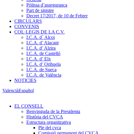
Pòlissa d’assegurança
Part de sinistre
Decret 17/2017, de 10 de Febrer
CIRCULARS
CONVENIS
COL·LEGIS DE LA C.V.
I.C.A. d´ Alcoi
I.C.A. d’ Alacant
I.C.A. d’ Alzira
I.C.A. de Castelló
I.C.A. d’ Elx
I.C.A. d’ Orihuela
I.C.A. de Sueca
I.C.A. de València
NOTICIES
Valencià
Español
EL CONSELL
Benvinguda de la Presidenta
Història del CVCA
Estructura organitzativa
Ple del cvca
Comissió permanent del CVCA