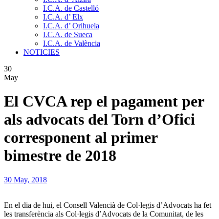
I.C.A. de Castelló
I.C.A. d’ Elx
I.C.A. d’ Orihuela
I.C.A. de Sueca
I.C.A. de València
NOTICIES
30
May
El CVCA rep el pagament per
als advocats del Torn d’Ofici
corresponent al primer
bimestre de 2018
30 May, 2018
En el dia de hui, el Consell Valencià de Col·legis d’Advocats ha fet
les transferència als Col·legis d’Advocats de la Comunitat, de les