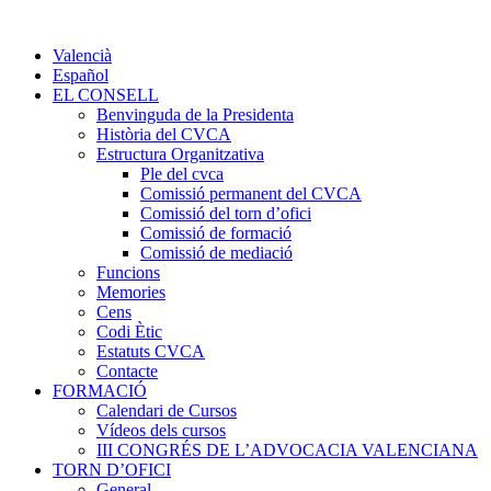
Valencià
Español
EL CONSELL
Benvinguda de la Presidenta
Història del CVCA
Estructura Organitzativa
Ple del cvca
Comissió permanent del CVCA
Comissió del torn d’ofici
Comissió de formació
Comissió de mediació
Funcions
Memories
Cens
Codi Ètic
Estatuts CVCA
Contacte
FORMACIÓ
Calendari de Cursos
Vídeos dels cursos
III CONGRÉS DE L’ADVOCACIA VALENCIANA
TORN D’OFICI
General