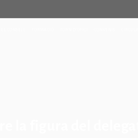
EL CONSELL
FORMACIÓ
TORN D’OFICI
CONVENIS
CIRCUL
e la figura del delega