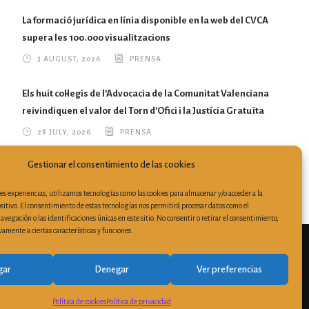
La formació jurídica en línia disponible en la web del CVCA
supera les 100.000 visualitzacions
3 AUGUST, 2026
PRENSA
Els huit col·legis de l’Advocacia de la Comunitat Valenciana
reivindiquen el valor del Torn d’Ofici i la Justícia Gratuïta
28 JULY, 2026
PRENSA
Gestionar el consentimiento de las cookies
res experiencias, utilizamos tecnologías como las cookies para almacenar y/o acceder a la
sitivo. El consentimiento de estas tecnologías nos permitirá procesar datos como el
egación o las identificaciones únicas en este sitio. No consentir o retirar el consentimiento,
amente a ciertas características y funciones.
3 521 899 |
secretaria@cvca.es
gar
Denegar
Ver preferencias
ratamiento
|
Política de Cookies
Política de cookies
Política de privacidad