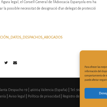
a figura legal, el Consell General de l’Advocacia Espanyola ens ha
ar la possible necessitat de designació d’un delegat de protecció
CCIÓN_DATOS_DESPACHOS_ABOGADOS
Para ofrecer las mejo
información del dispo
comportamiento de nav
puede afectar negativ
 Planta Despacho 19 | 46004 Valencia (España)
|
Tel: 963 510 303
| Fax: 96
Dene
anía
|
Aviso legal
|
Política de privacidad
|
Registro de actividades de t