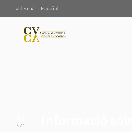
Valencià
Español
Informació sobr
27
MAR