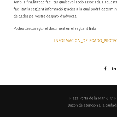
Amb la finalitat de facilitar qualsevol acció associada a aquest
facilitat la següent informació gràcies a la qual podrà determin
de dades pel vostre despatx d’advocat.
Podeu descarregar el document en el següent link:
INFORMACION_DELEGADO_PROTE
Plaza Porta de la Mar, 6, 3ª
Buzón de atención a la ciudad