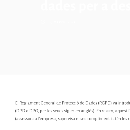
dades per a de
27 MARCH, 2019
El Reglament General de Protecció de Dades (RGPD) va introdu
(DPD o DPO, per les seues sigles en anglés). En resum, aquest D
(assessora a l’empresa, supervisa el seu compliment i atén les 