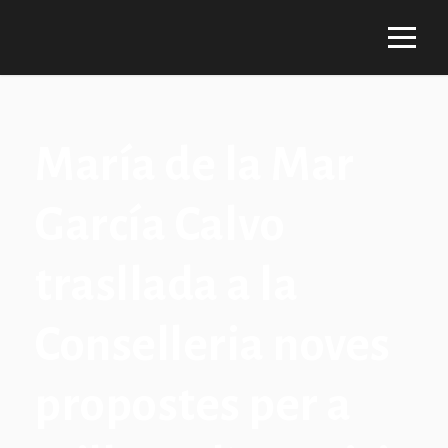
María de la Mar
García Calvo
trasllada a la
Conselleria noves
propostes per a