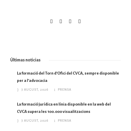
Últimas noticias
La formació del Torn d’Ofici del CVCA, sempre disponible
per a l’advocacia
3 AUGUST, 2026
PRENSA
La formació jurídica en línia disponible en la web del
CVCA supera les 100.000 visualitzacions
3 AUGUST, 2026
PRENSA