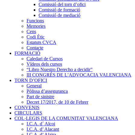
Comissió del torn d’ofici
Comissió de formació
Comissió de mediació
Funcions
Memories
Cens
Codi Ètic
Estatuts CVCA
Contacte
FORMACIÓ
Caledari de Cursos
Vídeos dels cursos
“Libro Nuestro Derecho a decidir”
III CONGRÉS DE L’ADVOCACIA VALENCIANA
TORN D’OFICI
General
Pòlissa d’assegurança
Part de sinistre
Decret 17/2017, de 10 de Febrer
CONVENIS
CIRCULARS
COL·LEGIS DE LA COMUNITAT VALENCIANA
I.C.A. d´ Alcoi
I.C.A. d’ Alacant
I.C.A. d’ Alzira