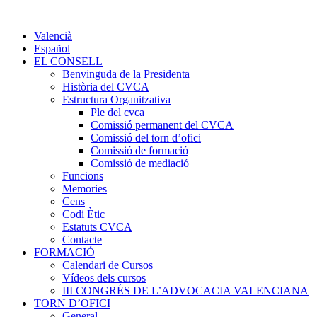
Valencià
Español
EL CONSELL
Benvinguda de la Presidenta
Història del CVCA
Estructura Organitzativa
Ple del cvca
Comissió permanent del CVCA
Comissió del torn d’ofici
Comissió de formació
Comissió de mediació
Funcions
Memories
Cens
Codi Ètic
Estatuts CVCA
Contacte
FORMACIÓ
Calendari de Cursos
Vídeos dels cursos
III CONGRÉS DE L’ADVOCACIA VALENCIANA
TORN D’OFICI
General