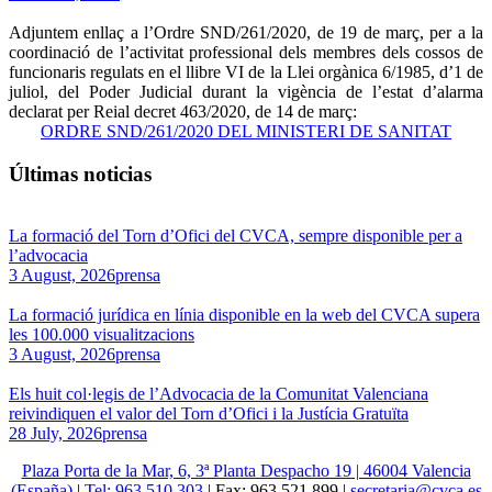
Adjuntem enllaç a l’Ordre SND/261/2020, de 19 de març, per a la
coordinació de l’activitat professional dels membres dels cossos de
funcionaris regulats en el llibre VI de la Llei orgànica 6/1985, d’1 de
juliol, del Poder Judicial durant la vigència de l’estat d’alarma
declarat per Reial decret 463/2020, de 14 de març:
ORDRE SND/261/2020 DEL MINISTERI DE SANITAT
Últimas noticias
La formació del Torn d’Ofici del CVCA, sempre disponible per a
l’advocacia
3 August, 2026
prensa
La formació jurídica en línia disponible en la web del CVCA supera
les 100.000 visualitzacions
3 August, 2026
prensa
Els huit col·legis de l’Advocacia de la Comunitat Valenciana
reivindiquen el valor del Torn d’Ofici i la Justícia Gratuïta
28 July, 2026
prensa
Plaza Porta de la Mar, 6, 3ª Planta Despacho 19 | 46004 Valencia
(España)
|
Tel: 963 510 303
| Fax: 963 521 899 |
secretaria@cvca.es