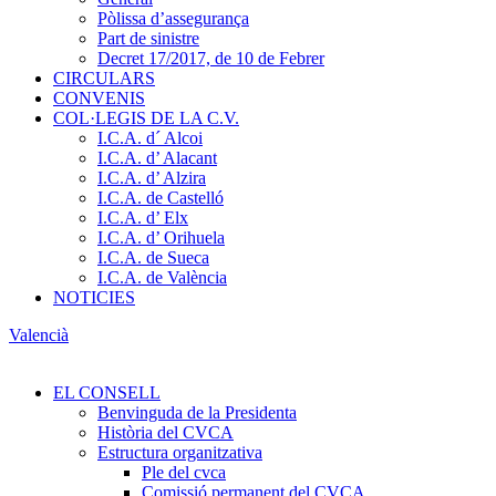
Pòlissa d’assegurança
Part de sinistre
Decret 17/2017, de 10 de Febrer
CIRCULARS
CONVENIS
COL·LEGIS DE LA C.V.
I.C.A. d´ Alcoi
I.C.A. d’ Alacant
I.C.A. d’ Alzira
I.C.A. de Castelló
I.C.A. d’ Elx
I.C.A. d’ Orihuela
I.C.A. de Sueca
I.C.A. de València
NOTICIES
Valencià
EL CONSELL
Benvinguda de la Presidenta
Història del CVCA
Estructura organitzativa
Ple del cvca
Comissió permanent del CVCA