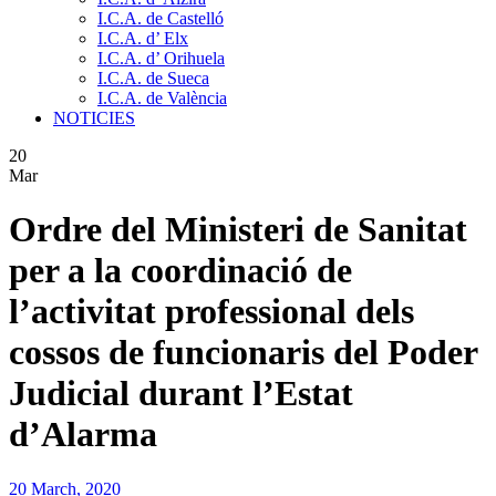
I.C.A. de Castelló
I.C.A. d’ Elx
I.C.A. d’ Orihuela
I.C.A. de Sueca
I.C.A. de València
NOTICIES
20
Mar
Ordre del Ministeri de Sanitat
per a la coordinació de
l’activitat professional dels
cossos de funcionaris del Poder
Judicial durant l’Estat
d’Alarma
20 March, 2020